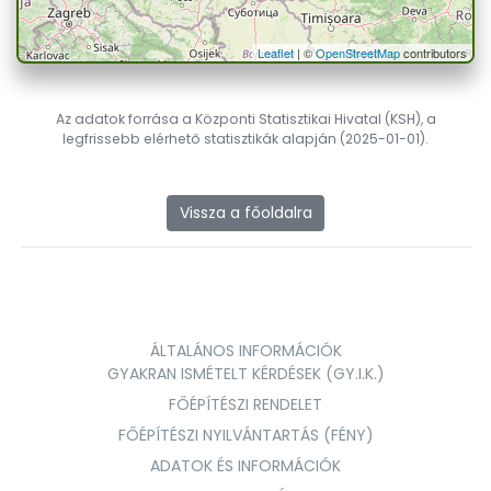
Leaflet
| ©
OpenStreetMap
contributors
Az adatok forrása a Központi Statisztikai Hivatal (KSH), a
legfrissebb elérhető statisztikák alapján (2025-01-01).
Vissza a főoldalra
ÁLTALÁNOS INFORMÁCIÓK
GYAKRAN ISMÉTELT KÉRDÉSEK (GY.I.K.)
FŐÉPÍTÉSZI RENDELET
FŐÉPÍTÉSZI NYILVÁNTARTÁS (FÉNY)
ADATOK ÉS INFORMÁCIÓK