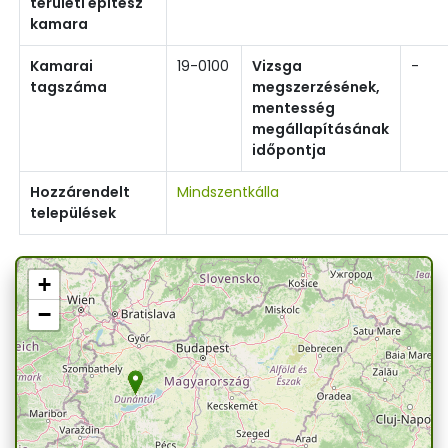
területi építész
kamara
Kamarai
19-0100
Vizsga
-
tagszáma
megszerzésének,
mentesség
megállapításának
időpontja
Hozzárendelt
Mindszentkálla
települések
+
−