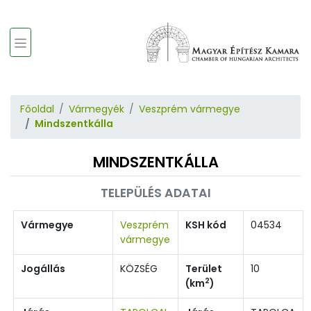
Főoldal
Vármegyék
Veszprém vármegye
Mindszentkálla
MINDSZENTKÁLLA
TELEPÜLÉS ADATAI
Vármegye
Veszprém
KSH kód
04534
vármegye
Jogállás
KÖZSÉG
Terület
10
2
(km
)