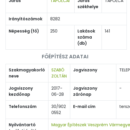
Járás
TAPOLCAI
Járás
TAPOLCA
székhelye
Irányítószámok
8282
Népesség (fő)
250
Lakások
141
száma
(db)
FŐÉPÍTÉSZ ADATAI
Szakmagyakorló
SZABÓ
Jogviszony
TELEP
neve
ZOLTÁN
Jogviszony
2017-
Jogviszony
-
kezdőnap
06-28
zárónap
Telefonszám
30/902
E-mail cím
ters
0552
Nyilvántartó
Magyar Építészek Veszprém Vármegye