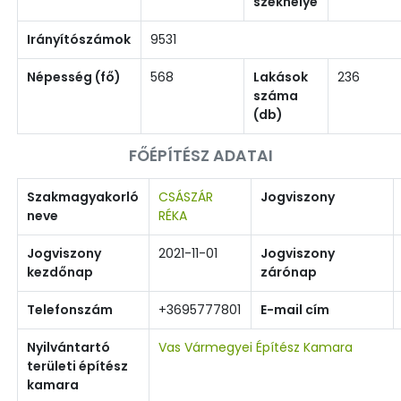
székhelye
Irányítószámok
9531
Népesség (fő)
568
Lakások
236
száma
(db)
FŐÉPÍTÉSZ ADATAI
Szakmagyakorló
CSÁSZÁR
Jogviszony
neve
RÉKA
Jogviszony
2021-11-01
Jogviszony
kezdőnap
zárónap
Telefonszám
+3695777801
E-mail cím
Nyilvántartó
Vas Vármegyei Építész Kamara
területi építész
kamara