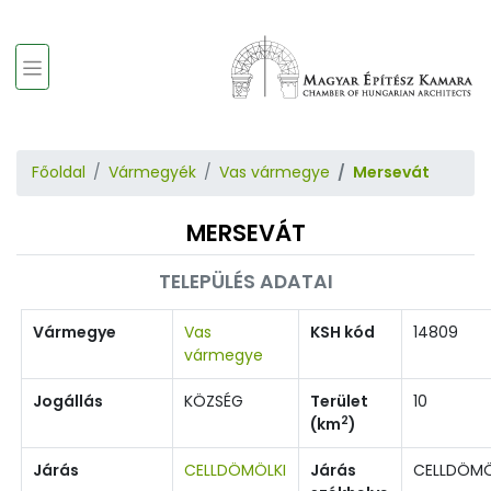
Főoldal
Vármegyék
Vas vármegye
Mersevát
MERSEVÁT
TELEPÜLÉS ADATAI
Vármegye
Vas
KSH kód
14809
vármegye
Jogállás
KÖZSÉG
Terület
10
2
(km
)
Járás
CELLDÖMÖLKI
Járás
CELLDÖM