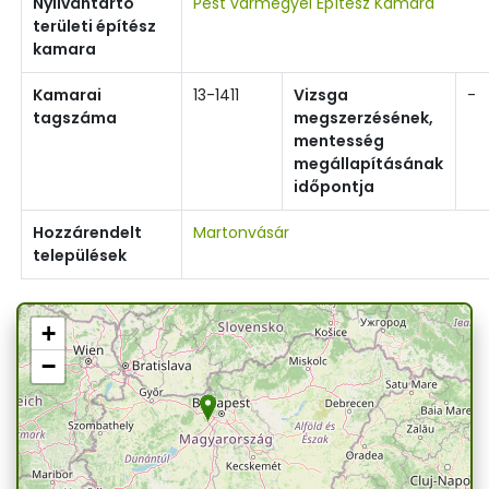
Nyilvántartó
Pest vármegyei Építész Kamara
területi építész
kamara
Kamarai
13-1411
Vizsga
-
tagszáma
megszerzésének,
mentesség
megállapításának
időpontja
Hozzárendelt
Martonvásár
települések
+
−