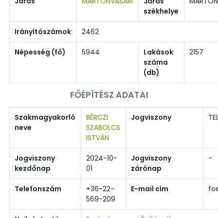
Járás
MARTONVÁSÁRI
Járás
MARTON
székhelye
Irányítószámok
2462
Népesség (fő)
5944
Lakások
2157
száma
(db)
FŐÉPÍTÉSZ ADATAI
Szakmagyakorló
BÉRCZI
Jogviszony
TE
neve
SZABOLCS
ISTVÁN
Jogviszony
2024-10-
Jogviszony
-
kezdőnap
01
zárónap
Telefonszám
+36-22-
E-mail cím
fo
569-209