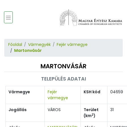
Főoldal
Vármegyék
Fejér vármegye
Martonvásár
MARTONVÁSÁR
TELEPÜLÉS ADATAI
Vármegye
Fejér
KSH kód
04659
vármegye
Jogállás
VÁROS
Terület
31
2
(km
)