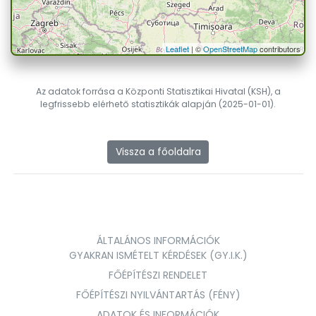
Leaflet
| ©
OpenStreetMap
contributors
Az adatok forrása a Központi Statisztikai Hivatal (KSH), a
legfrissebb elérhető statisztikák alapján (2025-01-01).
Vissza a főoldalra
ÁLTALÁNOS INFORMÁCIÓK
GYAKRAN ISMÉTELT KÉRDÉSEK (GY.I.K.)
FŐÉPÍTÉSZI RENDELET
FŐÉPÍTÉSZI NYILVÁNTARTÁS (FÉNY)
ADATOK ÉS INFORMÁCIÓK