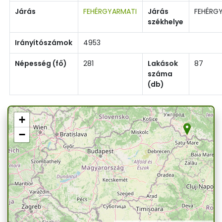
Járás
FEHÉRGYARMATI
Járás
FEHÉRG
székhelye
Irányítószámok
4953
Népesség (fő)
281
Lakások
87
száma
(db)
+
−