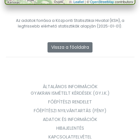
Leaflet
| ©
OpenStreetMap
contributors
Az adatok forrása a Központi Statisztikai Hivatal (KSH), a
legfrissebb elérhető statisztikák alapján (2025-01-01).
Vissza a főoldalra
ÁLTALÁNOS INFORMÁCIÓK
GYAKRAN ISMÉTELT KÉRDÉSEK (GY.I.K.)
FŐÉPÍTÉSZI RENDELET
FŐÉPÍTÉSZI NYILVÁNTARTÁS (FÉNY)
ADATOK ÉS INFORMÁCIÓK
HIBAJELENTÉS
KAPCSOLATFELVÉTEL