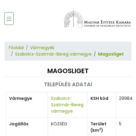
Főoldal
Vármegyék
Szabolcs-Szatmár-Bereg vármegye
Magosliget
MAGOSLIGET
TELEPÜLÉS ADATAI
Vármegye
Szabolcs-
KSH kód
29984
Szatmár-Bereg
vármegye
Jogállás
KÖZSÉG
Terület
5
2
(km
)