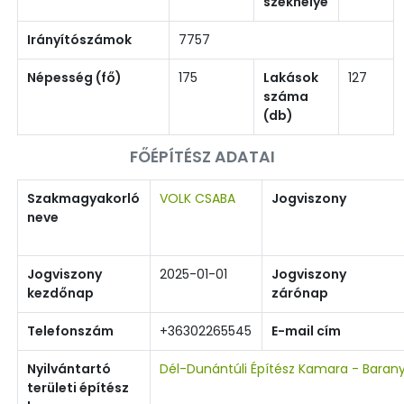
székhelye
Irányítószámok
7757
Népesség (fő)
175
Lakások
127
száma
(db)
FŐÉPÍTÉSZ ADATAI
Szakmagyakorló
VOLK CSABA
Jogviszony
neve
Jogviszony
2025-01-01
Jogviszony
kezdőnap
zárónap
Telefonszám
+36302265545
E-mail cím
Nyilvántartó
Dél-Dunántúli Építész Kamara - Baran
területi építész