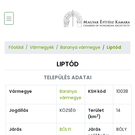
Főoldal
Vármegyék
Baranya vármegye
Liptód
LIPTÓD
TELEPÜLÉS ADATAI
Vármegye
Baranya
KSH kód
10038
vármegye
Jogállás
KÖZSÉG
Terület
14
2
(km
)
Járás
BÓLYI
Járás
BÓLY