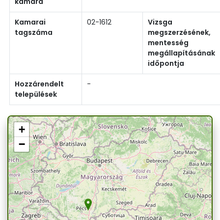
kamara
Kamarai
02-1612
Vizsga
tagszáma
megszerzésének,
mentesség
megállapításának
időpontja
Hozzárendelt
-
települések
+
−