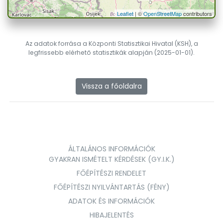
Leaflet
| ©
OpenStreetMap
contributors
Az adatok forrása a Központi Statisztikai Hivatal (KSH), a
legfrissebb elérhető statisztikák alapján (2025-01-01).
Vissza a főoldalra
ÁLTALÁNOS INFORMÁCIÓK
GYAKRAN ISMÉTELT KÉRDÉSEK (GY.I.K.)
FŐÉPÍTÉSZI RENDELET
FŐÉPÍTÉSZI NYILVÁNTARTÁS (FÉNY)
ADATOK ÉS INFORMÁCIÓK
HIBAJELENTÉS