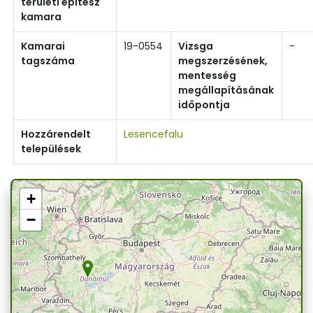
területi építész
kamara
Kamarai
19-0554
Vizsga
-
tagszáma
megszerzésének,
mentesség
megállapításának
időpontja
Hozzárendelt
Lesencefalu
települések
+
−