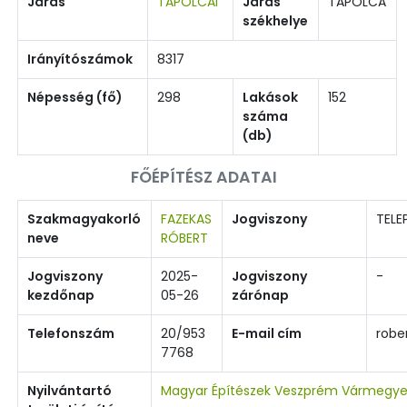
Járás
TAPOLCAI
Járás
TAPOLCA
székhelye
Irányítószámok
8317
Népesség (fő)
298
Lakások
152
száma
(db)
FŐÉPÍTÉSZ ADATAI
Szakmagyakorló
FAZEKAS
Jogviszony
TELE
neve
RÓBERT
Jogviszony
2025-
Jogviszony
-
kezdőnap
05-26
zárónap
Telefonszám
20/953
E-mail cím
robe
7768
Nyilvántartó
Magyar Építészek Veszprém Vármegye