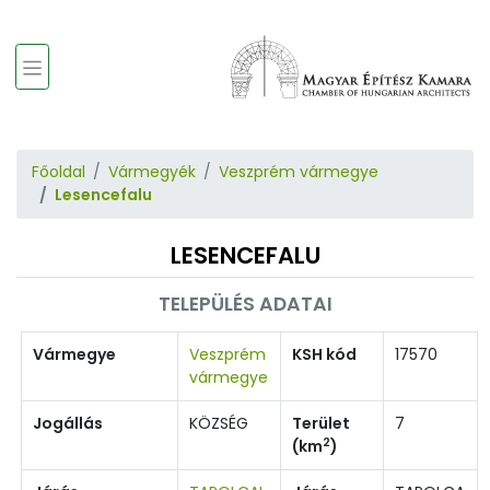
Főoldal
Vármegyék
Veszprém vármegye
Lesencefalu
LESENCEFALU
TELEPÜLÉS ADATAI
Vármegye
Veszprém
KSH kód
17570
vármegye
Jogállás
KÖZSÉG
Terület
7
2
(km
)