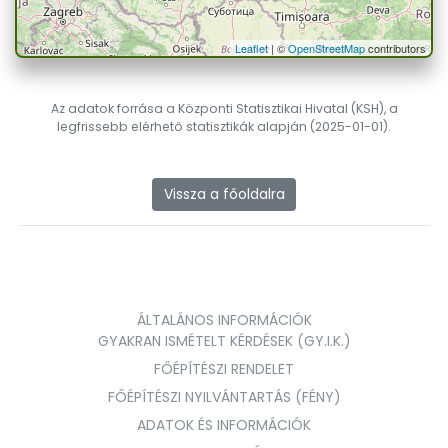
Leaflet
| ©
OpenStreetMap
contributors
Az adatok forrása a Központi Statisztikai Hivatal (KSH), a
legfrissebb elérhető statisztikák alapján (2025-01-01).
Vissza a főoldalra
ÁLTALÁNOS INFORMÁCIÓK
GYAKRAN ISMÉTELT KÉRDÉSEK (GY.I.K.)
FŐÉPÍTÉSZI RENDELET
FŐÉPÍTÉSZI NYILVÁNTARTÁS (FÉNY)
ADATOK ÉS INFORMÁCIÓK