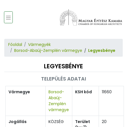
Főoldal
Vármegyék
Borsod-Abaúj-Zemplén vármegye
Legyesbénye
LEGYESBÉNYE
TELEPÜLÉS ADATAI
Vármegye
Borsod-
KSH kód
11660
Abaúj-
Zemplén
vármegye
Jogállás
KÖZSÉG
Terület
20
2