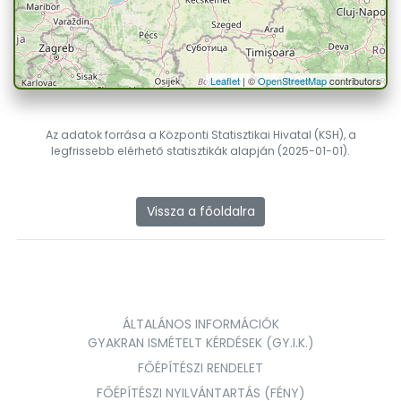
Leaflet
| ©
OpenStreetMap
contributors
Az adatok forrása a Központi Statisztikai Hivatal (KSH), a
legfrissebb elérhető statisztikák alapján (2025-01-01).
Vissza a főoldalra
ÁLTALÁNOS INFORMÁCIÓK
GYAKRAN ISMÉTELT KÉRDÉSEK (GY.I.K.)
FŐÉPÍTÉSZI RENDELET
FŐÉPÍTÉSZI NYILVÁNTARTÁS (FÉNY)