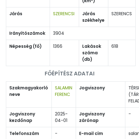
(km
)
Járás
SZERENCSI
Járás
SZERENCS
székhelye
Irányítószámok
3904
Népesség (fő)
1366
Lakások
618
száma
(db)
FŐÉPÍTÉSZ ADATAI
Szakmagyakorló
SALAMIN
Jogviszony
TÉRS
neve
FERENC
(TÁR
FELA
Jogviszony
2025-
Jogviszony
-
kezdőnap
04-01
zárónap
Telefonszám
-
E-mail cím
sala