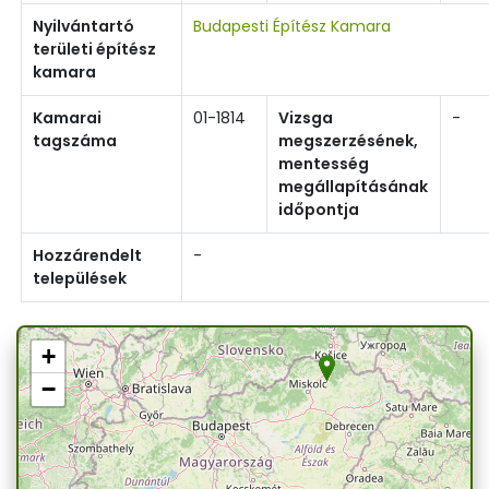
Nyilvántartó
Budapesti Építész Kamara
területi építész
kamara
Kamarai
01-1814
Vizsga
-
tagszáma
megszerzésének,
mentesség
megállapításának
időpontja
Hozzárendelt
-
települések
+
−