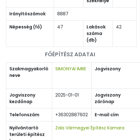
székhelye
Irányítószámok
8887
Népesség (fő)
47
Lakások
42
száma
(db)
FŐÉPÍTÉSZ ADATAI
Szakmagyakorló
SIMONYAI IMRE
Jogviszony
neve
Jogviszony
2025-01-01
Jogviszony
kezdőnap
zárónap
Telefonszám
+36302887602
E-mail cím
Nyilvántartó
Zala Vármegyei Építész Kamara
területi építész