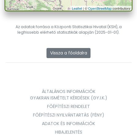
Leaflet
| ©
OpenStreetMap
contributors
Az adatok forrása a Központi Statisztikai Hivatal (KSH), a
legfrissebb elérhető statisztikák alapján (2025-01-01).
Vissza a főoldalra
ÁLTALÁNOS INFORMÁCIÓK
GYAKRAN ISMÉTELT KÉRDÉSEK (GY.I.K.)
FŐÉPÍTÉSZI RENDELET
FŐÉPÍTÉSZI NYILVÁNTARTÁS (FÉNY)
ADATOK ÉS INFORMÁCIÓK
HIBAJELENTÉS