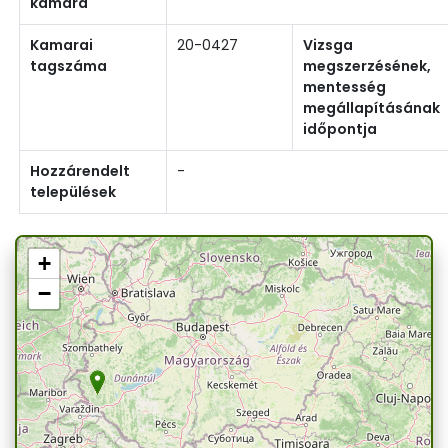
kamara
Kamarai
20-0427
Vizsga
tagszáma
megszerzésének,
mentesség
megállapításának
időpontja
Hozzárendelt
-
települések
+
−