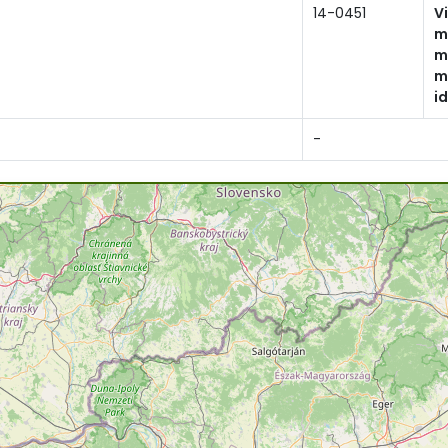
14-0451
V
m
m
m
i
-