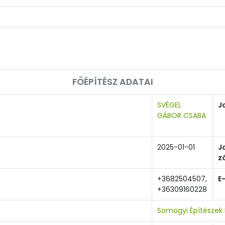
FŐÉPÍTÉSZ ADATAI
SVÉGEL
J
GÁBOR CSABA
2025-01-01
J
z
+3682504507,
E
+36309160228
Somogyi Építészek