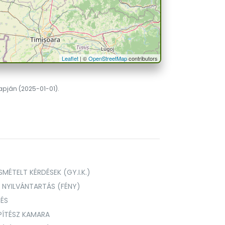
Leaflet
| ©
OpenStreetMap
contributors
lapján (2025-01-01).
MÉTELT KÉRDÉSEK (GY.I.K.)
I NYILVÁNTARTÁS (FÉNY)
TÉS
PÍTÉSZ KAMARA