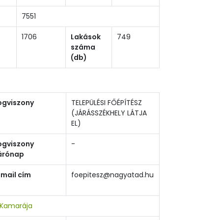
7551
1706
Lakások
749
száma
(db)
ogviszony
TELEPÜLÉSI FŐÉPÍTÉSZ
(JÁRÁSSZÉKHELY LÁTJA
EL)
ogviszony
-
árónap
-mail cím
foepitesz@nagyatad.hu
 Kamarája