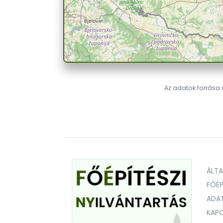
Az adatok forrása a
ÁLT
FŐÉP
ADA
KAPC