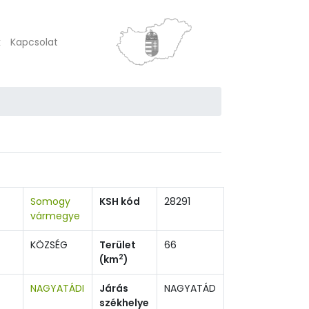
k
Kapcsolat
Somogy
KSH kód
28291
vármegye
KÖZSÉG
Terület
66
2
(km
)
NAGYATÁDI
Járás
NAGYATÁD
székhelye