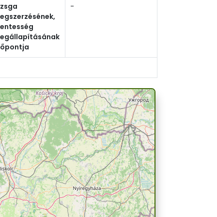
izsga
-
egszerzésének,
entesség
egállapításának
dőpontja