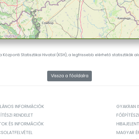
 Központi Statisztikai Hivatal (KSH), a legfrissebb elérhető statisztikák a
Vissza a főoldalra
ALÁNOS INFORMÁCIÓK
GYAKRAN IS
ÍTÉSZI RENDELET
FŐÉPÍTÉSZ
TOK ÉS INFORMÁCIÓK
HIBAJELEN
SOLATFELVÉTEL
MAGYAR É