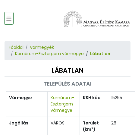
Főoldal
Vármegyék
Komárom-Esztergom vármegye
Lábatlan
LÁBATLAN
TELEPÜLÉS ADATAI
Vármegye
Komárom-
KSH kód
15255
Esztergom
vármegye
Jogállás
VÁROS
Terület
26
2
(km
)