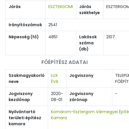
Járás
ESZTERGOMI
Járás
ESZTERGO
székhelye
Irányítószámok
2541
Népesség (fő)
4851
Lakások
2107
száma
(db)
FŐÉPÍTÉSZ ADATAI
Szakmagyakorló
LUX
Jogviszony
TELEPÜ
neve
ÉVA
FŐÉPÍT
Jogviszony
2020-
Jogviszony
-
kezdőnap
08-01
zárónap
Nyilvántartó
Komárom-Esztergom Vármegyei Építé
területi építész
Kamara
kamara