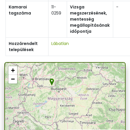
Kamarai
11-
Vizsga
-
tagszáma
0259
megszerzésének,
mentesség
megállapításának
időpontja
Hozzárendelt
Lábatlan
települések
+
−