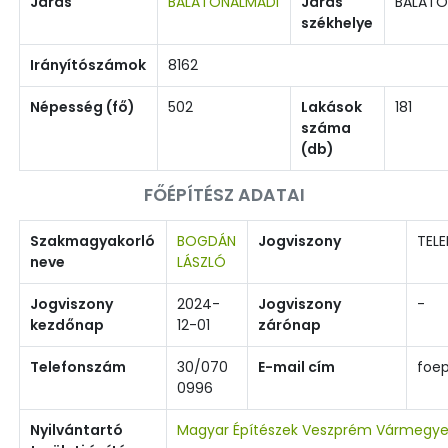
Járás
BALATONALMÁDI
Járás
BALATO
székhelye
Irányítószámok
8162
Népesség (fő)
502
Lakások
181
száma
(db)
FŐÉPÍTÉSZ ADATAI
Szakmagyakorló
BOGDÁN
Jogviszony
TELE
neve
LÁSZLÓ
Jogviszony
2024-
Jogviszony
-
kezdőnap
12-01
zárónap
Telefonszám
30/070
E-mail cím
foep
0996
Nyilvántartó
Magyar Építészek Veszprém Vármegye