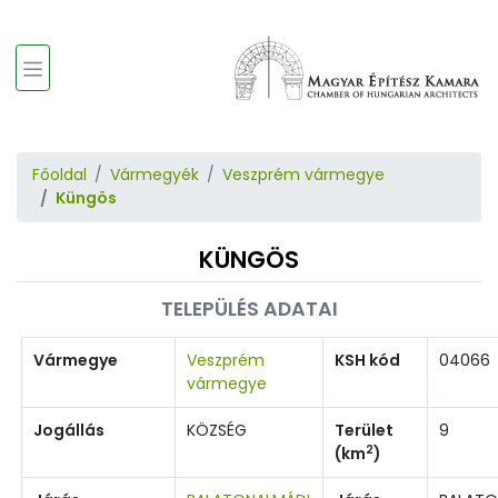
Főoldal
Vármegyék
Veszprém vármegye
Küngös
KÜNGÖS
TELEPÜLÉS ADATAI
Vármegye
Veszprém
KSH kód
04066
vármegye
Jogállás
KÖZSÉG
Terület
9
2
(km
)