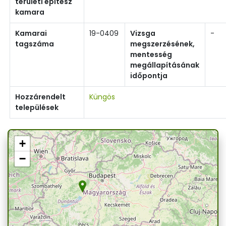
területi építész
kamara
Kamarai
19-0409
Vizsga
-
tagszáma
megszerzésének,
mentesség
megállapításának
időpontja
Hozzárendelt
Küngös
települések
+
−