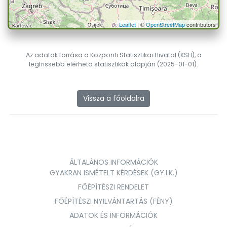
Leaflet
| ©
OpenStreetMap
contributors
Az adatok forrása a Központi Statisztikai Hivatal (KSH), a
legfrissebb elérhető statisztikák alapján (2025-01-01).
Vissza a főoldalra
ÁLTALÁNOS INFORMÁCIÓK
GYAKRAN ISMÉTELT KÉRDÉSEK (GY.I.K.)
FŐÉPÍTÉSZI RENDELET
FŐÉPÍTÉSZI NYILVÁNTARTÁS (FÉNY)
ADATOK ÉS INFORMÁCIÓK