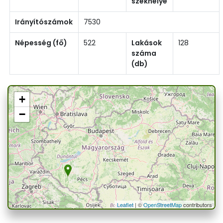
székhelye
Irányítószámok
7530
Népesség (fő)
522
Lakások
128
száma
(db)
+
−
Leaflet
| ©
OpenStreetMap
contributors