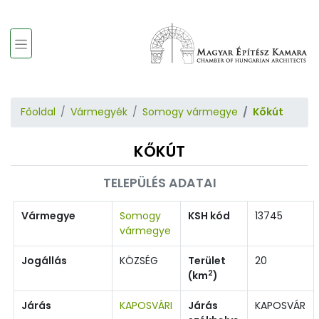
Főoldal
Vármegyék
Somogy vármegye
Kőkút
KŐKÚT
TELEPÜLÉS ADATAI
Vármegye
Somogy
KSH kód
13745
vármegye
Jogállás
KÖZSÉG
Terület
20
2
(km
)
Járás
KAPOSVÁRI
Járás
KAPOSVÁR