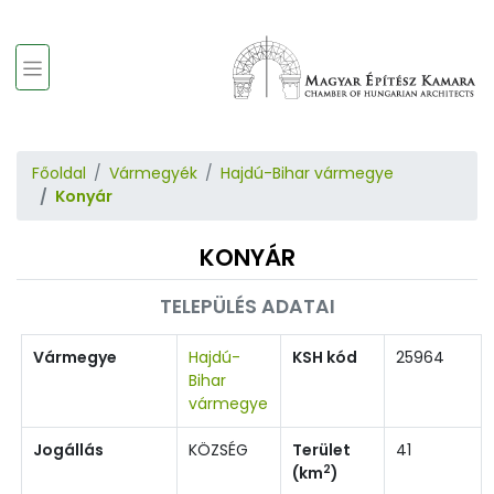
Főoldal
Vármegyék
Hajdú-Bihar vármegye
Konyár
KONYÁR
TELEPÜLÉS ADATAI
Vármegye
Hajdú-
KSH kód
25964
Bihar
vármegye
Jogállás
KÖZSÉG
Terület
41
2
(km
)