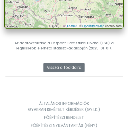
Leaflet
| ©
OpenStreetMap
contributors
Az adatok forrása a Központi Statisztikai Hivatal (KSH), a
legfrissebb elérhető statisztikák alapján (2025-01-01).
Vissza a főoldalra
ÁLTALÁNOS INFORMÁCIÓK
GYAKRAN ISMÉTELT KÉRDÉSEK (GY.I.K.)
FŐÉPÍTÉSZI RENDELET
FŐÉPÍTÉSZI NYILVÁNTARTÁS (FÉNY)