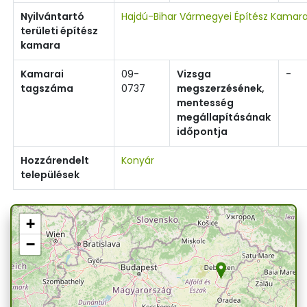
Nyilvántartó
Hajdú-Bihar Vármegyei Építész Kamar
területi építész
kamara
Kamarai
09-
Vizsga
-
tagszáma
0737
megszerzésének,
mentesség
megállapításának
időpontja
Hozzárendelt
Konyár
települések
+
−