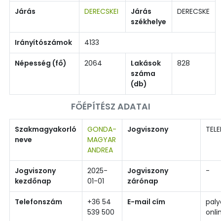
Járás
DERECSKEI
Járás
DERECSKE
székhelye
Irányítószámok
4133
Népesség (fő)
2064
Lakások
828
száma
(db)
FŐÉPÍTÉSZ ADATAI
Szakmagyakorló
GONDA-
Jogviszony
TELE
neve
MAGYAR
ANDREA
Jogviszony
2025-
Jogviszony
-
kezdőnap
01-01
zárónap
Telefonszám
+36 54
E-mail cím
pal
539 500
onli