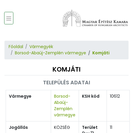
Főoldal
Vármegyék
Borsod-Abaúj-Zemplén vármegye
Komjáti
KOMJÁTI
TELEPÜLÉS ADATAI
Vármegye
Borsod-
KSH kód
10612
Abaúj-
Zemplén
vármegye
Jogállás
KÖZSÉG
Terület
11
2