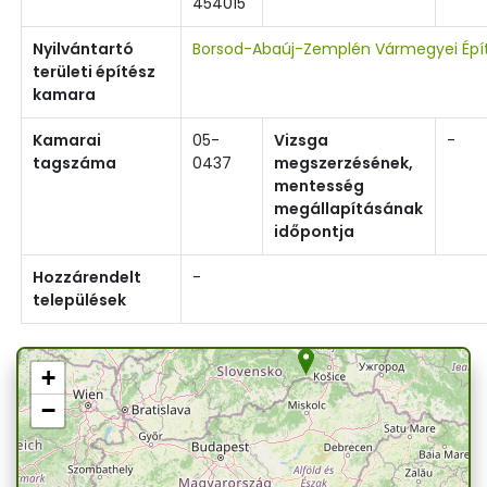
454015
Nyilvántartó
Borsod-Abaúj-Zemplén Vármegyei Épí
területi építész
kamara
Kamarai
05-
Vizsga
-
tagszáma
0437
megszerzésének,
mentesség
megállapításának
időpontja
Hozzárendelt
-
települések
+
−