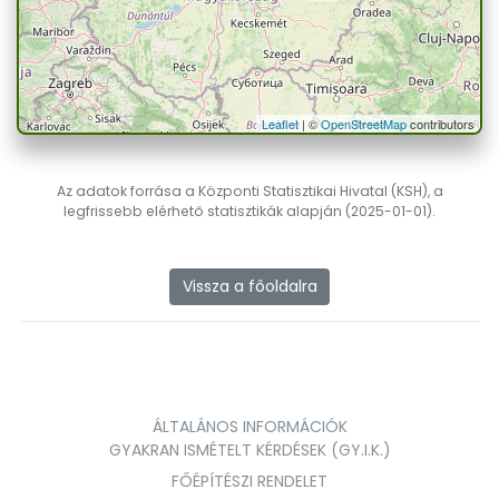
Leaflet
| ©
OpenStreetMap
contributors
Az adatok forrása a Központi Statisztikai Hivatal (KSH), a
legfrissebb elérhető statisztikák alapján (2025-01-01).
Vissza a főoldalra
ÁLTALÁNOS INFORMÁCIÓK
GYAKRAN ISMÉTELT KÉRDÉSEK (GY.I.K.)
FŐÉPÍTÉSZI RENDELET