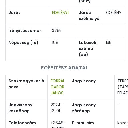
(km
)
Járás
EDELÉNYI
Járás
EDELÉNY
székhelye
Irányítószámok
3765
Népesség (fő)
195
Lakások
135
száma
(db)
FŐÉPÍTÉSZ ADATAI
Szakmagyakorló
FORRAI
Jogviszony
TÉRS
neve
GÁBOR
(TÁR
JÁNOS
FELA
Jogviszony
2024-
Jogviszony
-
kezdőnap
12-01
zárónap
Telefonszám
+3648-
E-mail cím
kozo