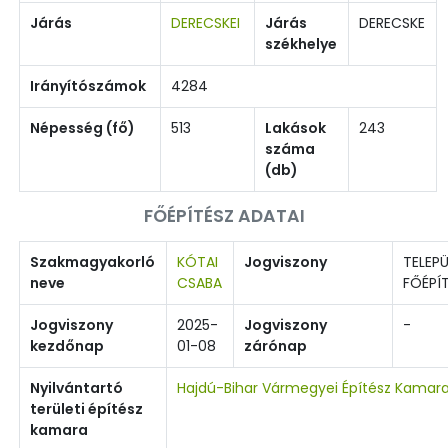
Járás
DERECSKEI
Járás
DERECSKE
székhelye
Irányítószámok
4284
Népesség (fő)
513
Lakások
243
száma
(db)
FŐÉPÍTÉSZ ADATAI
Szakmagyakorló
KÓTAI
Jogviszony
TELEPÜ
neve
CSABA
FŐÉPÍ
Jogviszony
2025-
Jogviszony
-
kezdőnap
01-08
zárónap
Nyilvántartó
Hajdú-Bihar Vármegyei Építész Kamar
területi építész
kamara