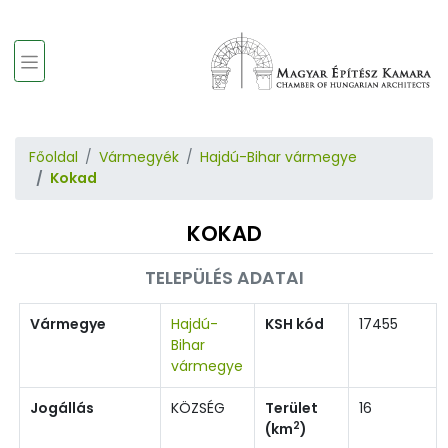
Főoldal
Vármegyék
Hajdú-Bihar vármegye
Kokad
KOKAD
TELEPÜLÉS ADATAI
Vármegye
Hajdú-
KSH kód
17455
Bihar
vármegye
Jogállás
KÖZSÉG
Terület
16
2
(km
)