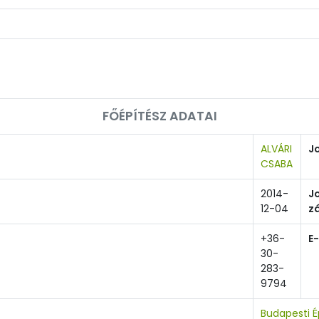
FŐÉPÍTÉSZ ADATAI
ALVÁRI
J
CSABA
2014-
J
12-04
z
+36-
E
30-
283-
9794
Budapesti 