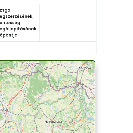
izsga
-
egszerzésének,
entesség
egállapításának
dőpontja