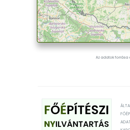
Az adatok forrása a
ÁLT
FŐÉP
ADA
KAPC