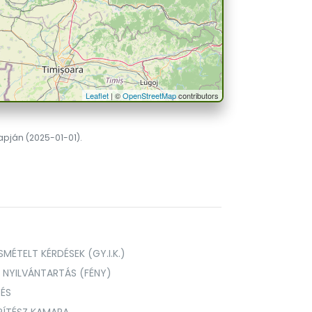
Leaflet
| ©
OpenStreetMap
contributors
lapján (2025-01-01).
MÉTELT KÉRDÉSEK (GY.I.K.)
I NYILVÁNTARTÁS (FÉNY)
TÉS
PÍTÉSZ KAMARA