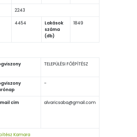
2243
4454
Lakások
1849
száma
(db)
ogviszony
TELEPÜLÉSI FŐÉPÍTÉSZ
ogviszony
-
árónap
-mail cím
alvaricsaba@gmail.com
Építész Kamara