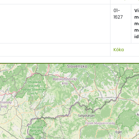
01-
V
1627
m
m
m
i
Kóka