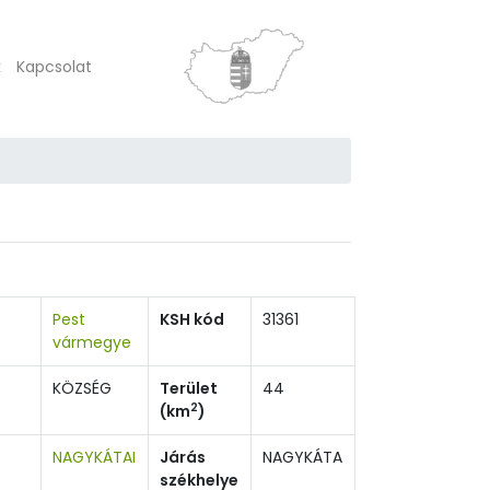
k
Kapcsolat
Pest
KSH kód
31361
vármegye
KÖZSÉG
Terület
44
2
(km
)
NAGYKÁTAI
Járás
NAGYKÁTA
székhelye