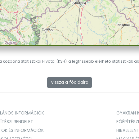
 Központi Statisztikai Hivatal (KSH), a legfrissebb elérhető statisztikák a
Vissza a főoldalra
ALÁNOS INFORMÁCIÓK
GYAKRAN IS
ÍTÉSZI RENDELET
FŐÉPÍTÉSZ
TOK ÉS INFORMÁCIÓK
HIBAJELEN
SOLATFELVÉTEL
MAGYAR É