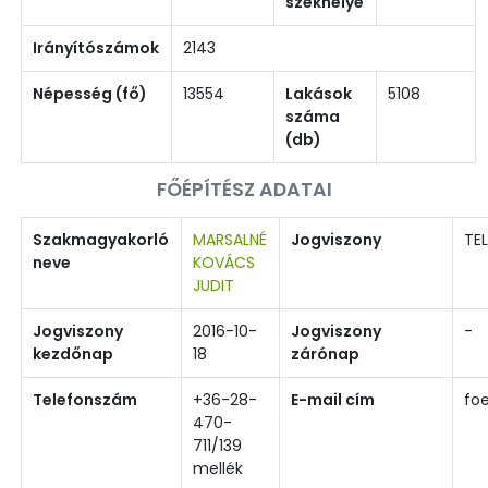
székhelye
Irányítószámok
2143
Népesség (fő)
13554
Lakások
5108
száma
(db)
FŐÉPÍTÉSZ ADATAI
Szakmagyakorló
MARSALNÉ
Jogviszony
TEL
neve
KOVÁCS
JUDIT
Jogviszony
2016-10-
Jogviszony
-
kezdőnap
18
zárónap
Telefonszám
+36-28-
E-mail cím
fo
470-
711/139
mellék