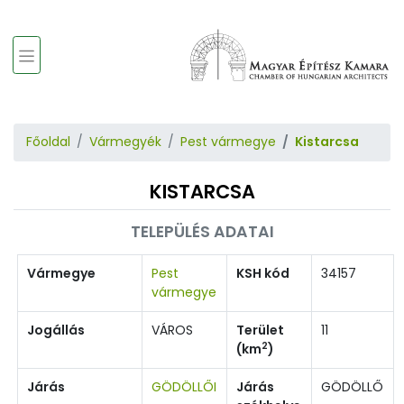
Főoldal
Vármegyék
Pest vármegye
Kistarcsa
KISTARCSA
TELEPÜLÉS ADATAI
Vármegye
Pest
KSH kód
34157
vármegye
Jogállás
VÁROS
Terület
11
2
(km
)
Járás
GÖDÖLLŐI
Járás
GÖDÖLLŐ