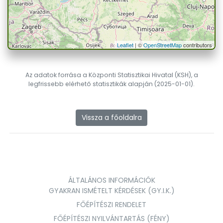
Leaflet
| ©
OpenStreetMap
contributors
Az adatok forrása a Központi Statisztikai Hivatal (KSH), a
legfrissebb elérhető statisztikák alapján (2025-01-01).
Vissza a főoldalra
ÁLTALÁNOS INFORMÁCIÓK
GYAKRAN ISMÉTELT KÉRDÉSEK (GY.I.K.)
FŐÉPÍTÉSZI RENDELET
FŐÉPÍTÉSZI NYILVÁNTARTÁS (FÉNY)