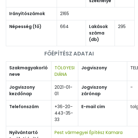
székhelye
Irányítószámok
2165
Népesség (fő)
664
Lakások
295
száma
(db)
FŐÉPÍTÉSZ ADATAI
Szakmagyakorló
TÖLGYESI
Jogviszony
TEL
neve
DIÁNA
Jogviszony
2021-01-
Jogviszony
-
kezdőnap
01
zárónap
Telefonszám
+36-20-
E-mail cím
tol
443-35-
33
Nyilvántartó
Pest vármegyei Építész Kamara