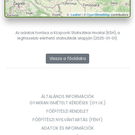
Leaflet
| ©
OpenStreetMap
contributors
Az adatok forrása a Központi Statisztikai Hivatal (KSH), a
legfrissebb elérhető statisztikák alapján (2025-01-01).
Vissza a főoldalra
ÁLTALÁNOS INFORMÁCIÓK
GYAKRAN ISMÉTELT KÉRDÉSEK (GY.I.K.)
FŐÉPÍTÉSZI RENDELET
FŐÉPÍTÉSZI NYILVÁNTARTÁS (FÉNY)
ADATOK ÉS INFORMÁCIÓK