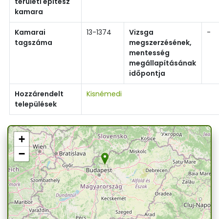
területi építész
kamara
Kamarai
13-1374
Vizsga
-
tagszáma
megszerzésének,
mentesség
megállapításának
időpontja
Hozzárendelt
Kisnémedi
települések
+
−