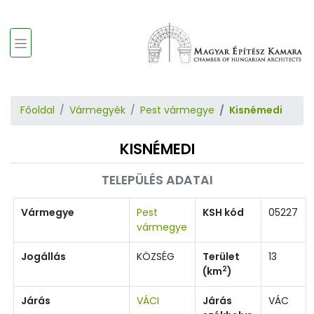
Főoldal
Vármegyék
Pest vármegye
Kisnémedi
KISNÉMEDI
TELEPÜLÉS ADATAI
Vármegye
Pest
KSH kód
05227
vármegye
Jogállás
KÖZSÉG
Terület
13
2
(km
)
Járás
VÁCI
Járás
VÁC