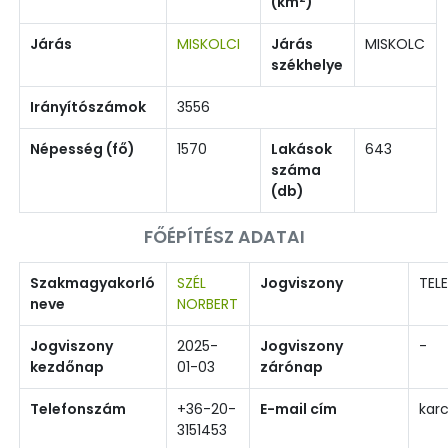
(km
)
Járás
MISKOLCI
Járás
MISKOLC
székhelye
Irányítószámok
3556
Népesség (fő)
1570
Lakások
643
száma
(db)
FŐÉPÍTÉSZ ADATAI
Szakmagyakorló
SZÉL
Jogviszony
TELE
neve
NORBERT
Jogviszony
2025-
Jogviszony
-
kezdőnap
01-03
zárónap
Telefonszám
+36-20-
E-mail cím
kar
3151453