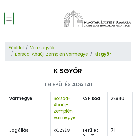
Főoldal
Vármegyék
Borsod-Abaúj-Zemplén vármegye
Kisgyőr
KISGYŐR
TELEPÜLÉS ADATAI
Vármegye
Borsod-
KSH kód
22840
Abaúj-
Zemplén
vármegye
Jogállás
KÖZSÉG
Terület
71
2