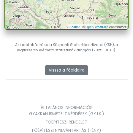
Leaflet
| ©
OpenStreetMap
contributors
Az adatok forrása a Központi Statisztikai Hivatal (KSH), a
legfrissebb elérhető statisztikák alapján (2025-01-01).
Vissza a főoldalra
ÁLTALÁNOS INFORMÁCIÓK
GYAKRAN ISMÉTELT KÉRDÉSEK (GY.I.K.)
FŐÉPÍTÉSZI RENDELET
FŐÉPÍTÉSZI NYILVÁNTARTÁS (FÉNY)