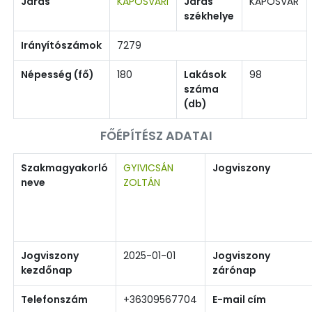
Járás
KAPOSVÁRI
Járás
KAPOSVÁR
székhelye
Irányítószámok
7279
Népesség (fő)
180
Lakások
98
száma
(db)
FŐÉPÍTÉSZ ADATAI
Szakmagyakorló
GYIVICSÁN
Jogviszony
neve
ZOLTÁN
Jogviszony
2025-01-01
Jogviszony
kezdőnap
zárónap
Telefonszám
+36309567704
E-mail cím