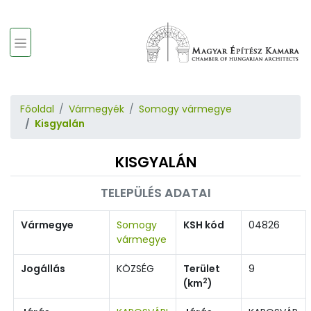
Főoldal
Vármegyék
Somogy vármegye
Kisgyalán
KISGYALÁN
TELEPÜLÉS ADATAI
Vármegye
Somogy
KSH kód
04826
vármegye
Jogállás
KÖZSÉG
Terület
9
2
(km
)