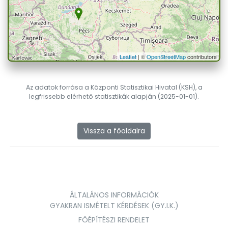
Leaflet
| ©
OpenStreetMap
contributors
Az adatok forrása a Központi Statisztikai Hivatal (KSH), a
legfrissebb elérhető statisztikák alapján (2025-01-01).
Vissza a főoldalra
ÁLTALÁNOS INFORMÁCIÓK
GYAKRAN ISMÉTELT KÉRDÉSEK (GY.I.K.)
FŐÉPÍTÉSZI RENDELET