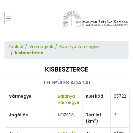
Főoldal
Vármegyék
Baranya vármegye
Kisbeszterce
KISBESZTERCE
TELEPÜLÉS ADATAI
Vármegye
Baranya
KSH kód
05722
vármegye
Jogállás
KÖZSÉG
Terület
7
2
(km
)