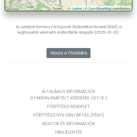
Leaflet
| ©
OpenStreetMap
contributors
Az adatok forrása a Központi Statisztikai Hivatal (KSH), a
legfrissebb elérhető statisztikák alapján (2025-01-01).
Vissza a főoldalra
ÁLTALÁNOS INFORMÁCIÓK
GYAKRAN ISMÉTELT KÉRDÉSEK (GY.I.K.)
FŐÉPÍTÉSZI RENDELET
FŐÉPÍTÉSZI NYILVÁNTARTÁS (FÉNY)
ADATOK ÉS INFORMÁCIÓK
HIBAJELENTÉS