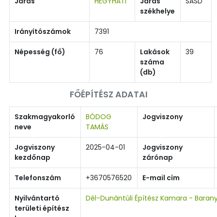
Járás
HEGYHÁTI
Járás
SÁSD
székhelye
Irányítószámok
7391
Népesség (fő)
76
Lakások
39
száma
(db)
FŐÉPÍTÉSZ ADATAI
Szakmagyakorló
BÓDOG
Jogviszony
neve
TAMÁS
Jogviszony
2025-04-01
Jogviszony
kezdőnap
zárónap
Telefonszám
+3670576520
E-mail cím
Nyilvántartó
Dél-Dunántúli Építész Kamara - Baran
területi építész