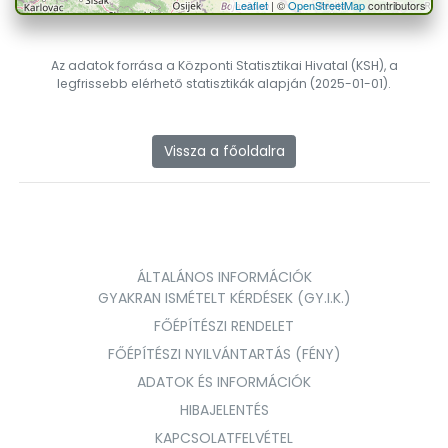
Leaflet
| ©
OpenStreetMap
contributors
Az adatok forrása a Központi Statisztikai Hivatal (KSH), a
legfrissebb elérhető statisztikák alapján (2025-01-01).
Vissza a főoldalra
ÁLTALÁNOS INFORMÁCIÓK
GYAKRAN ISMÉTELT KÉRDÉSEK (GY.I.K.)
FŐÉPÍTÉSZI RENDELET
FŐÉPÍTÉSZI NYILVÁNTARTÁS (FÉNY)
ADATOK ÉS INFORMÁCIÓK
HIBAJELENTÉS
KAPCSOLATFELVÉTEL