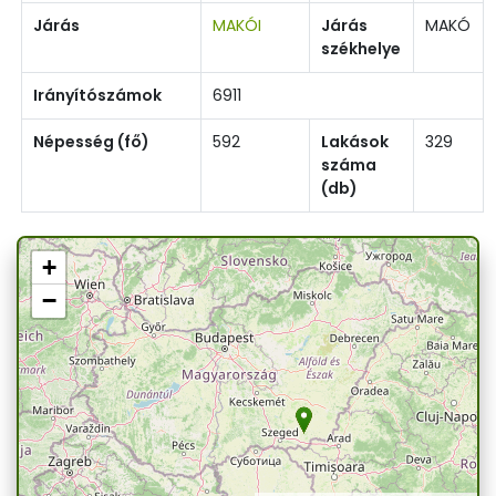
Járás
MAKÓI
Járás
MAKÓ
székhelye
Irányítószámok
6911
Népesség (fő)
592
Lakások
329
száma
(db)
+
−