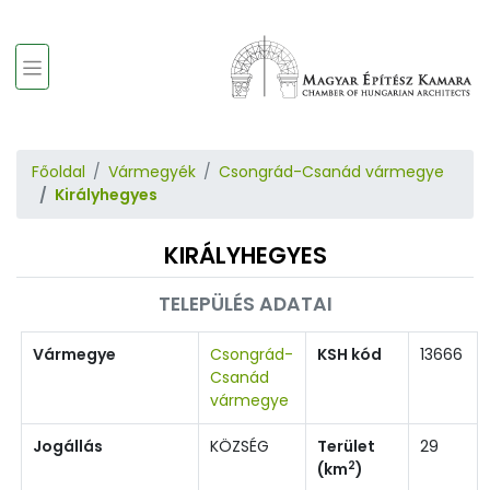
Főoldal
Vármegyék
Csongrád-Csanád vármegye
Királyhegyes
KIRÁLYHEGYES
TELEPÜLÉS ADATAI
Vármegye
Csongrád-
KSH kód
13666
Csanád
vármegye
Jogállás
KÖZSÉG
Terület
29
2
(km
)