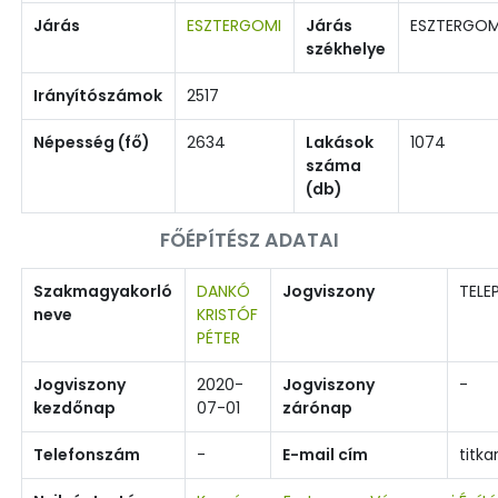
Járás
ESZTERGOMI
Járás
ESZTERGO
székhelye
Irányítószámok
2517
Népesség (fő)
2634
Lakások
1074
száma
(db)
FŐÉPÍTÉSZ ADATAI
Szakmagyakorló
DANKÓ
Jogviszony
TELE
neve
KRISTÓF
PÉTER
Jogviszony
2020-
Jogviszony
-
kezdőnap
07-01
zárónap
Telefonszám
-
E-mail cím
titk