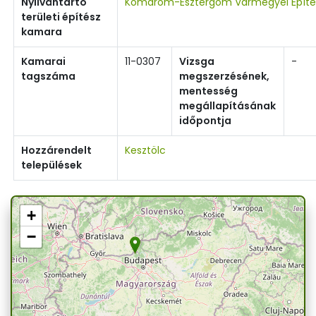
Nyilvántartó
Komárom-Esztergom Vármegyei Építé
területi építész
kamara
Kamarai
11-0307
Vizsga
-
tagszáma
megszerzésének,
mentesség
megállapításának
időpontja
Hozzárendelt
Kesztölc
települések
+
−