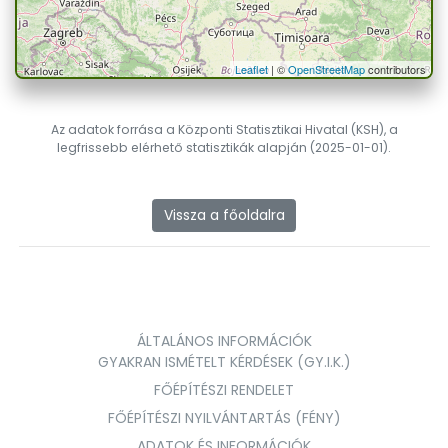
Leaflet
| ©
OpenStreetMap
contributors
Az adatok forrása a Központi Statisztikai Hivatal (KSH), a
legfrissebb elérhető statisztikák alapján (2025-01-01).
Vissza a főoldalra
ÁLTALÁNOS INFORMÁCIÓK
GYAKRAN ISMÉTELT KÉRDÉSEK (GY.I.K.)
FŐÉPÍTÉSZI RENDELET
FŐÉPÍTÉSZI NYILVÁNTARTÁS (FÉNY)
ADATOK ÉS INFORMÁCIÓK