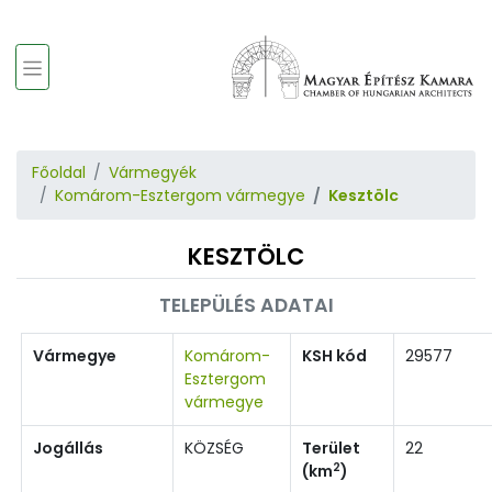
Főoldal
Vármegyék
Komárom-Esztergom vármegye
Kesztölc
KESZTÖLC
TELEPÜLÉS ADATAI
Vármegye
Komárom-
KSH kód
29577
Esztergom
vármegye
Jogállás
KÖZSÉG
Terület
22
2
(km
)