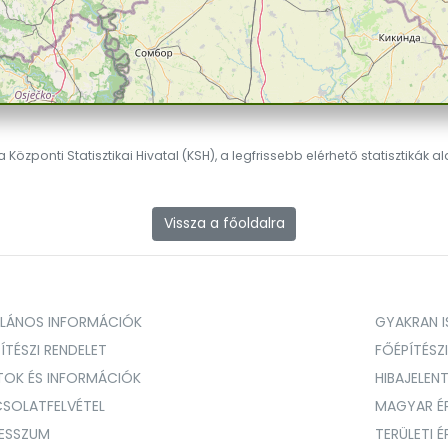
 Központi Statisztikai Hivatal (KSH), a legfrissebb elérhető statisztikák a
Vissza a főoldalra
ALÁNOS INFORMÁCIÓK
GYAKRAN IS
ÍTÉSZI RENDELET
FŐÉPÍTÉSZ
TOK ÉS INFORMÁCIÓK
HIBAJELEN
SOLATFELVÉTEL
MAGYAR É
RESSZUM
TERÜLETI 