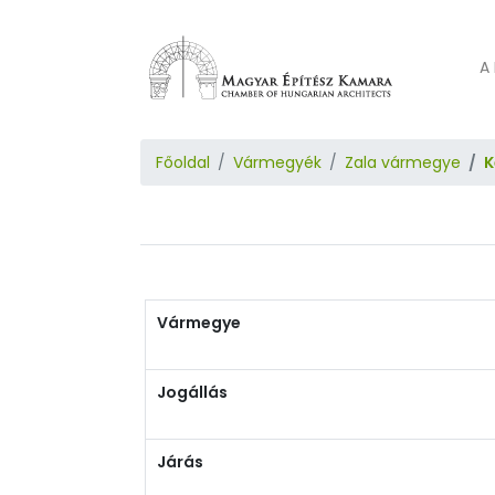
A 
Főoldal
Vármegyék
Zala vármegye
K
Vármegye
Jogállás
Járás