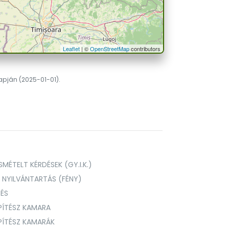
Leaflet
| ©
OpenStreetMap
contributors
lapján (2025-01-01).
MÉTELT KÉRDÉSEK (GY.I.K.)
I NYILVÁNTARTÁS (FÉNY)
TÉS
PÍTÉSZ KAMARA
ÉPÍTÉSZ KAMARÁK