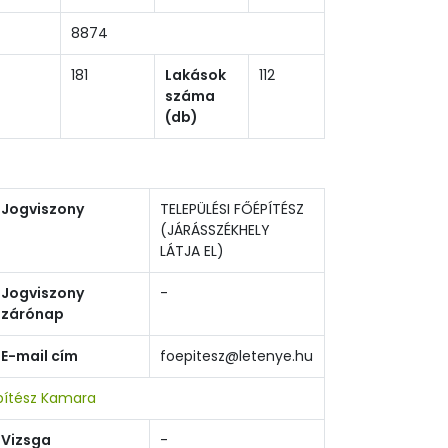
8874
181
Lakások
112
száma
(db)
Jogviszony
TELEPÜLÉSI FŐÉPÍTÉSZ
(JÁRÁSSZÉKHELY
LÁTJA EL)
Jogviszony
-
zárónap
E-mail cím
foepitesz@letenye.hu
pítész Kamara
Vizsga
-