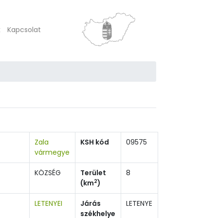
k
Kapcsolat
Zala
KSH kód
09575
vármegye
KÖZSÉG
Terület
8
2
(km
)
LETENYEI
Járás
LETENYE
székhelye