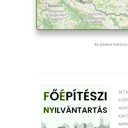
Az adatok forrása a
ÁLT
FŐÉP
ADA
KAPC
IMP