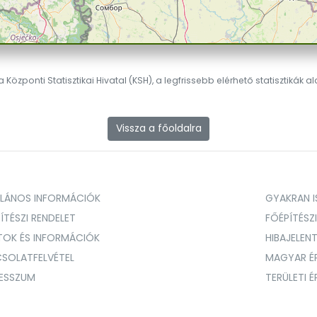
 Központi Statisztikai Hivatal (KSH), a legfrissebb elérhető statisztikák a
Vissza a főoldalra
ALÁNOS INFORMÁCIÓK
GYAKRAN IS
ÍTÉSZI RENDELET
FŐÉPÍTÉSZ
TOK ÉS INFORMÁCIÓK
HIBAJELEN
SOLATFELVÉTEL
MAGYAR É
RESSZUM
TERÜLETI 