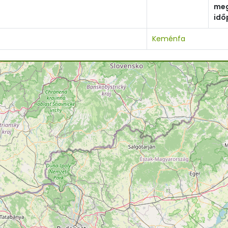
meg
idő
Keménfa