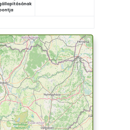
állapításának
pontja