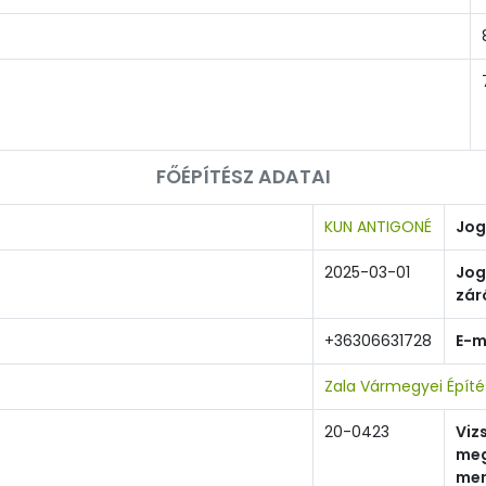
FŐÉPÍTÉSZ ADATAI
KUN ANTIGONÉ
Jog
2025-03-01
Jog
zár
+36306631728
E-m
Zala Vármegyei Épít
20-0423
Viz
meg
men