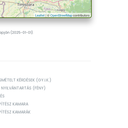
Leaflet
| ©
OpenStreetMap
contributors
lapján (2025-01-01).
MÉTELT KÉRDÉSEK (GY.I.K.)
I NYILVÁNTARTÁS (FÉNY)
TÉS
PÍTÉSZ KAMARA
ÉPÍTÉSZ KAMARÁK