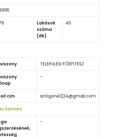
8995
76
Lakások
45
száma
(db)
viszony
TELEPÜLÉSI FŐÉPÍTÉSZ
viszony
-
ónap
ail cím
antigone1224@gmail.com
ész Kamara
sga
-
szerzésének,
tesség