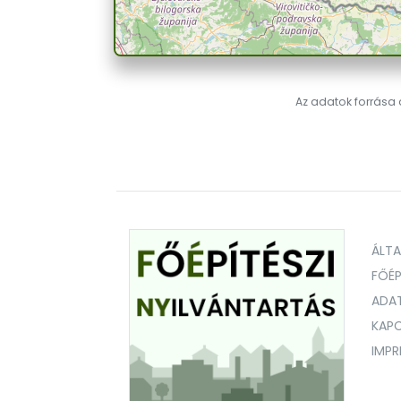
Az adatok forrása a
ÁLT
FŐÉP
ADA
KAPC
IMP