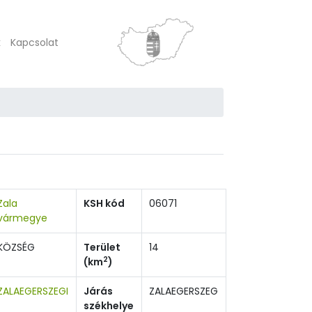
k
Kapcsolat
Zala
KSH kód
06071
vármegye
KÖZSÉG
Terület
14
2
(km
)
ZALAEGERSZEGI
Járás
ZALAEGERSZEG
székhelye