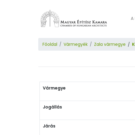
A 
Főoldal
Vármegyék
Zala vármegye
K
Vármegye
Jogállás
Járás