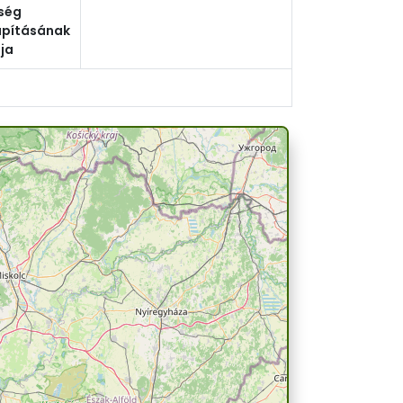
ség
apításának
ja