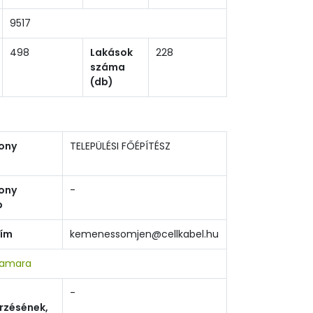
9517
498
Lakások
228
száma
(db)
ony
TELEPÜLÉSI FŐÉPÍTÉSZ
ony
-
p
cím
kemenessomjen@cellkabel.hu
Kamara
-
rzésének,