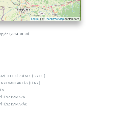
Leaflet
| ©
OpenStreetMap
contributors
lapján (2024-01-01).
MÉTELT KÉRDÉSEK (GY.I.K.)
I NYILVÁNTARTÁS (FÉNY)
TÉS
PÍTÉSZ KAMARA
ÉPÍTÉSZ KAMARÁK