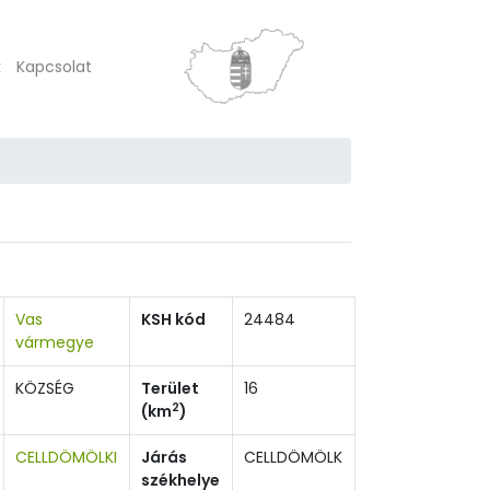
k
Kapcsolat
Vas
KSH kód
24484
vármegye
KÖZSÉG
Terület
16
2
(km
)
CELLDÖMÖLKI
Járás
CELLDÖMÖLK
székhelye