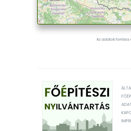
Az adatok forrása a
ÁLT
FŐÉP
ADA
KAPC
IMP