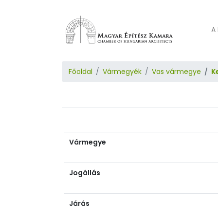
A 
Főoldal
Vármegyék
Vas vármegye
K
Vármegye
Jogállás
Járás