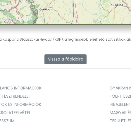
 Központi Statisztikai Hivatal (KSH), a legfrissebb elérhető statisztikák a
Vissza a főoldalra
ALÁNOS INFORMÁCIÓK
GYAKRAN IS
ÍTÉSZI RENDELET
FŐÉPÍTÉSZ
TOK ÉS INFORMÁCIÓK
HIBAJELEN
SOLATFELVÉTEL
MAGYAR É
RESSZUM
TERÜLETI 