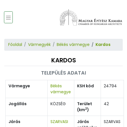
Főoldal
Vármegyék
Békés vármegye
Kardos
KARDOS
TELEPÜLÉS ADATAI
Vármegye
Békés
KSH kód
24794
vármegye
Jogállás
KÖZSÉG
Terület
42
2
(km
)
Járás
SZARVASI
Járás
SZARVAS