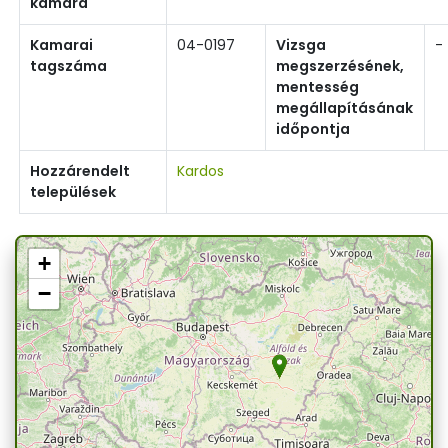
kamara
Kamarai
04-0197
Vizsga
-
tagszáma
megszerzésének,
mentesség
megállapításának
időpontja
Hozzárendelt
Kardos
települések
+
−