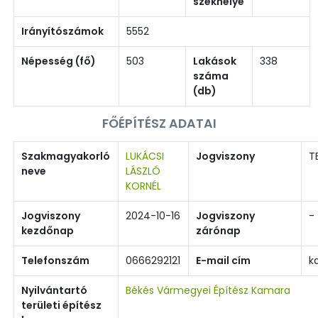
székhelye
Irányítószámok
5552
Népesség (fő)
503
Lakások
338
száma
(db)
FŐÉPÍTÉSZ ADATAI
Szakmagyakorló
LUKÁCSI
Jogviszony
T
neve
LÁSZLÓ
KORNÉL
Jogviszony
2024-10-16
Jogviszony
-
kezdőnap
zárónap
Telefonszám
0666292121
E-mail cím
k
Nyilvántartó
Békés Vármegyei Építész Kamara
területi építész