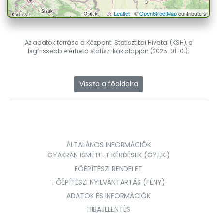
Leaflet
| ©
OpenStreetMap
contributors
Az adatok forrása a Központi Statisztikai Hivatal (KSH), a
legfrissebb elérhető statisztikák alapján (2025-01-01).
Vissza a főoldalra
ÁLTALÁNOS INFORMÁCIÓK
GYAKRAN ISMÉTELT KÉRDÉSEK (GY.I.K.)
FŐÉPÍTÉSZI RENDELET
FŐÉPÍTÉSZI NYILVÁNTARTÁS (FÉNY)
ADATOK ÉS INFORMÁCIÓK
HIBAJELENTÉS