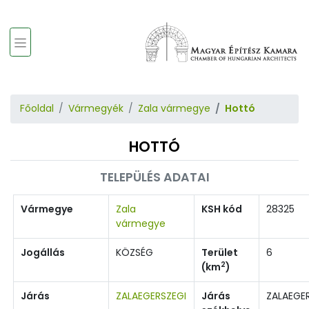
Főoldal
Vármegyék
Zala vármegye
Hottó
HOTTÓ
TELEPÜLÉS ADATAI
Vármegye
Zala
KSH kód
28325
vármegye
Jogállás
KÖZSÉG
Terület
6
2
(km
)
Járás
ZALAEGERSZEGI
Járás
ZALAEGE