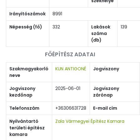
székhelye
Irányítószámok
8991
Népesség (fő)
332
Lakások
139
száma
(db)
FŐÉPÍTÉSZ ADATAI
Szakmagyakorló
KUN ANTIGONÉ
Jogviszony
neve
Jogviszony
2025-06-01
Jogviszony
kezdőnap
zárónap
Telefonszám
+36306631728
E-mail cím
Nyilvántartó
Zala Vármegyei Építész Kamara
területi építész
kamara