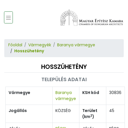
Főoldal
Vármegyék
Baranya vármegye
Hosszúhetény
HOSSZÚHETÉNY
TELEPÜLÉS ADATAI
Vármegye
Baranya
KSH kód
30836
vármegye
Jogállás
KÖZSÉG
Terület
45
2
(km
)