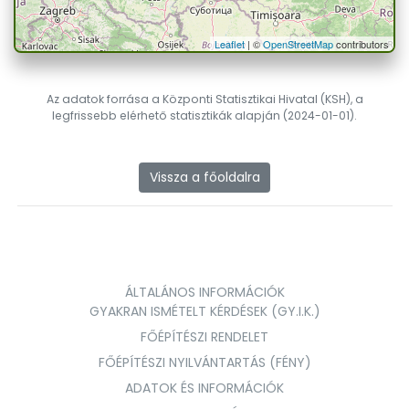
Leaflet
| ©
OpenStreetMap
contributors
Az adatok forrása a Központi Statisztikai Hivatal (KSH), a
legfrissebb elérhető statisztikák alapján (2024-01-01).
Vissza a főoldalra
ÁLTALÁNOS INFORMÁCIÓK
GYAKRAN ISMÉTELT KÉRDÉSEK (GY.I.K.)
FŐÉPÍTÉSZI RENDELET
FŐÉPÍTÉSZI NYILVÁNTARTÁS (FÉNY)
ADATOK ÉS INFORMÁCIÓK