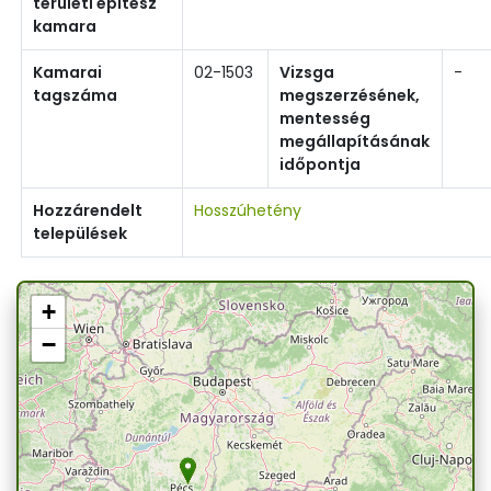
területi építész
kamara
Kamarai
02-1503
Vizsga
-
tagszáma
megszerzésének,
mentesség
megállapításának
időpontja
Hozzárendelt
Hosszúhetény
települések
+
−