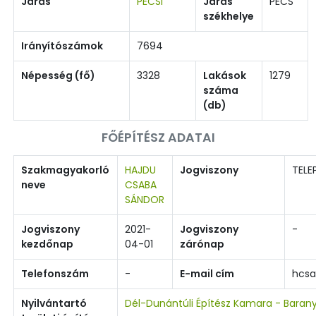
Járás
PÉCSI
Járás
PÉCS
székhelye
Irányítószámok
7694
Népesség (fő)
3328
Lakások
1279
száma
(db)
FŐÉPÍTÉSZ ADATAI
Szakmagyakorló
HAJDU
Jogviszony
TELE
neve
CSABA
SÁNDOR
Jogviszony
2021-
Jogviszony
-
kezdőnap
04-01
zárónap
Telefonszám
-
E-mail cím
hcs
Nyilvántartó
Dél-Dunántúli Építész Kamara - Baran