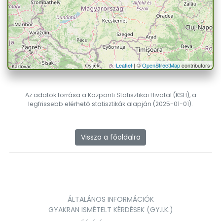
Leaflet
| ©
OpenStreetMap
contributors
Az adatok forrása a Központi Statisztikai Hivatal (KSH), a
legfrissebb elérhető statisztikák alapján (2025-01-01).
Vissza a főoldalra
ÁLTALÁNOS INFORMÁCIÓK
GYAKRAN ISMÉTELT KÉRDÉSEK (GY.I.K.)