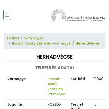
Főoldal
Vármegyék
Borsod-Abaúj-Zemplén vármegye
Hernádvécse
HERNÁDVÉCSE
TELEPÜLÉS ADATAI
Vármegye
Borsod-
KSH kód
19840
Abaúj-
Zemplén
vármegye
Jogállás
KÖZSÉG
Terület
16
2