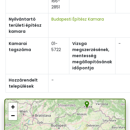
166-
2851
Nyilvántartó
Budapesti Építész Kamara
területi építész
kamara
Kamarai
01-
Vizsga
-
tagszáma
5722
megszerzésének,
mentesség
megállapításának
időpontja
Hozzárendelt
-
települések
+
−