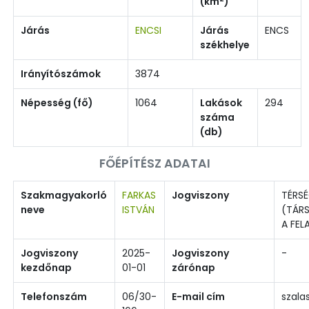
(km
)
Járás
ENCSI
Járás
ENCS
székhelye
Irányítószámok
3874
Népesség (fő)
1064
Lakások
294
száma
(db)
FŐÉPÍTÉSZ ADATAI
Szakmagyakorló
FARKAS
Jogviszony
TÉRSÉ
neve
ISTVÁN
(TÁRS
A FE
Jogviszony
2025-
Jogviszony
-
kezdőnap
01-01
zárónap
Telefonszám
06/30-
E-mail cím
szala