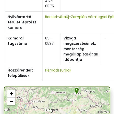
412-
6875
Nyilvántartó
Borsod-Abaúj-Zemplén Vármegyei Épí
területi építész
kamara
Kamarai
05-
Vizsga
-
tagszáma
0537
megszerzésének,
mentesség
megállapításának
időpontja
Hozzárendelt
Hernádszurdok
települések
+
−