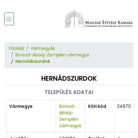
Főoldal
Vármegyék
Borsod-Abaúj-Zemplén vármegye
Hernádszurdok
HERNÁDSZURDOK
TELEPÜLÉS ADATAI
Vármegye
Borsod-
KSH kód
24970
Abaúj-
Zemplén
vármegye