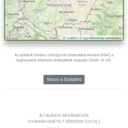
Leaflet
| ©
OpenStreetMap
contributors
Az adatok forrása a Központi Statisztikai Hivatal (KSH), a
legfrissebb elérhető statisztikák alapján (2025-01-01).
Vissza a főoldalra
ÁLTALÁNOS INFORMÁCIÓK
GYAKRAN ISMÉTELT KÉRDÉSEK (GY.I.K.)