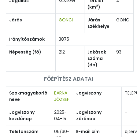
Jogállás
KÖZSÉG
Terület
4
2
(km
)
Járás
GÖNCI
Járás
GÖNC
székhelye
Irányítószámok
3875
Népesség (fő)
212
Lakások
93
száma
(db)
FŐÉPÍTÉSZ ADATAI
Szakmagyakorló
BARNA
Jogviszony
TELEP
neve
JÓZSEF
Jogviszony
2025-
Jogviszony
-
kezdőnap
04-15
zárónap
Telefonszám
06/30-
E-mail cím
bjter