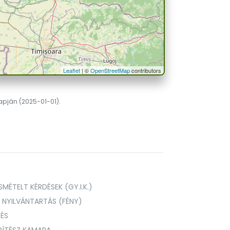
Leaflet
| ©
OpenStreetMap
contributors
lapján (2025-01-01).
MÉTELT KÉRDÉSEK (GY.I.K.)
I NYILVÁNTARTÁS (FÉNY)
TÉS
PÍTÉSZ KAMARA