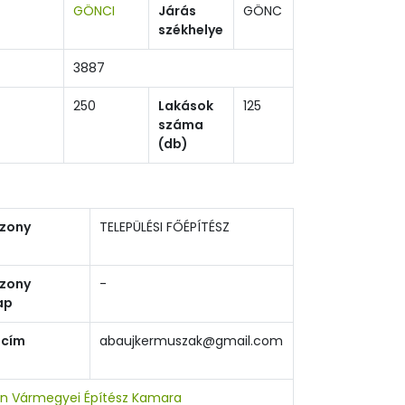
GÖNCI
Járás
GÖNC
székhelye
3887
250
Lakások
125
száma
(db)
szony
TELEPÜLÉSI FŐÉPÍTÉSZ
szony
-
ap
 cím
abaujkermuszak@gmail.com
n Vármegyei Építész Kamara