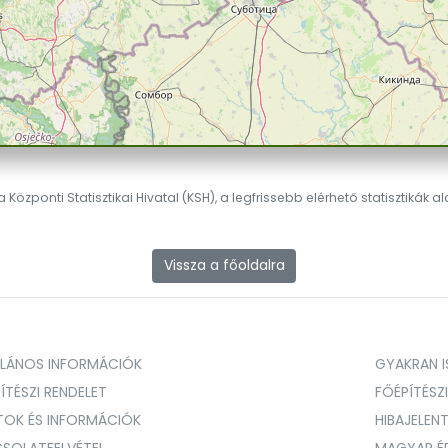
 Központi Statisztikai Hivatal (KSH), a legfrissebb elérhető statisztikák a
Vissza a főoldalra
ALÁNOS INFORMÁCIÓK
GYAKRAN IS
ÍTÉSZI RENDELET
FŐÉPÍTÉSZ
TOK ÉS INFORMÁCIÓK
HIBAJELEN
SOLATFELVÉTEL
MAGYAR É