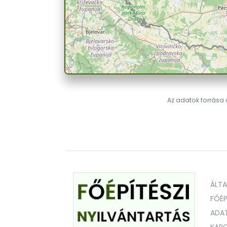
Az adatok forrása a
ÁLT
FŐÉP
ADA
KAPC