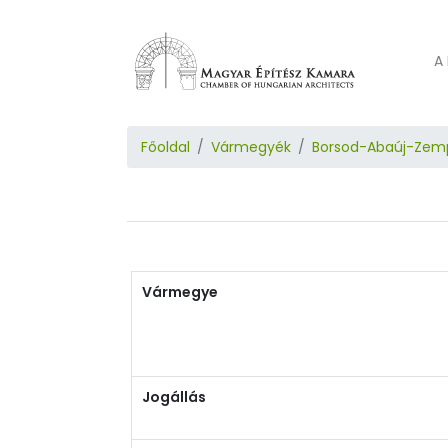
A 
Főoldal
Vármegyék
Borsod-Abaúj-Zem
Vármegye
Jogállás