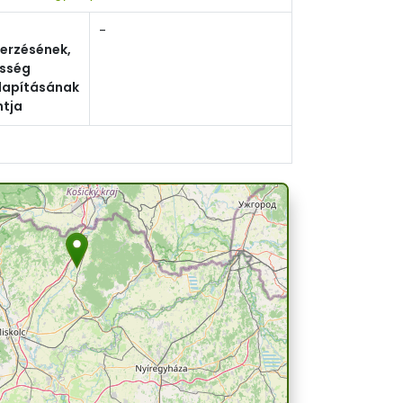
a
-
erzésének,
sség
lapításának
ntja