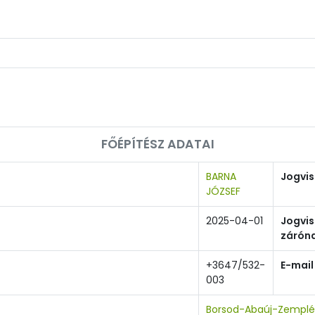
FŐÉPÍTÉSZ ADATAI
BARNA
Jogvi
JÓZSEF
2025-04-01
Jogvi
zárón
+3647/532-
E-mail
003
Borsod-Abaúj-Zemplé