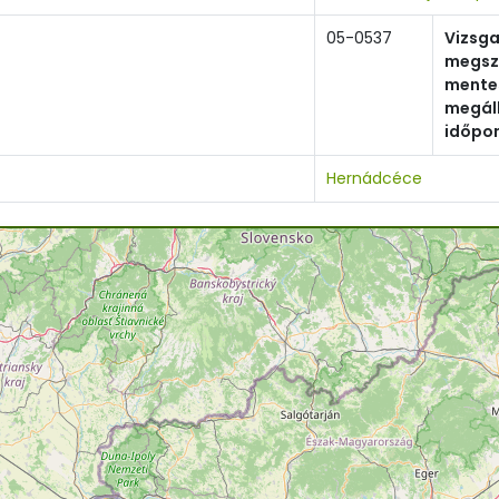
05-0537
Vizsg
megsz
mente
megál
időpo
Hernádcéce