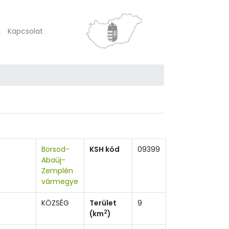
k
Kapcsolat
Borsod-
KSH kód
09399
Abaúj-
Zemplén
vármegye
KÖZSÉG
Terület
9
2
(km
)