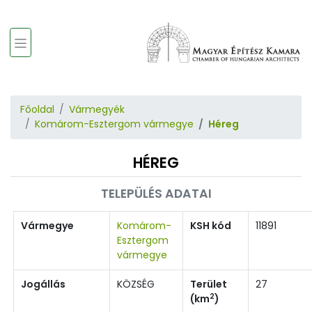
Főoldal
Vármegyék
Komárom-Esztergom vármegye
Héreg
HÉREG
TELEPÜLÉS ADATAI
Vármegye
Komárom-
KSH kód
11891
Esztergom
vármegye
Jogállás
KÖZSÉG
Terület
27
2
(km
)