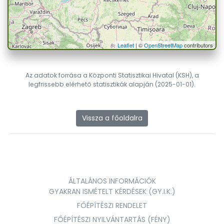
Leaflet
| ©
OpenStreetMap
contributors
Az adatok forrása a Központi Statisztikai Hivatal (KSH), a
legfrissebb elérhető statisztikák alapján (2025-01-01).
Vissza a főoldalra
ÁLTALÁNOS INFORMÁCIÓK
GYAKRAN ISMÉTELT KÉRDÉSEK (GY.I.K.)
FŐÉPÍTÉSZI RENDELET
FŐÉPÍTÉSZI NYILVÁNTARTÁS (FÉNY)