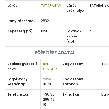
Járás
TATABÁNYAI
Járás
TATABÁNYA
székhelye
Irányítószámok
2832
Népesség (fő)
1098
Lakások
457
száma
(db)
FŐÉPÍTÉSZ ADATAI
Szakmagyakorló
BÁN
Jogviszony
TELE
neve
GERGELY
Jogviszony
2024-
Jogviszony
-
kezdőnap
10-28
zárónap
Telefonszám
+36 30
E-mail cím
ban
265 45
10