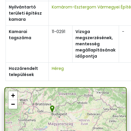
Nyilvántartó
Komárom-Esztergom Vármegyei Építé
területi építész
kamara
Kamarai
11-0291
Vizsga
-
tagszáma
megszerzésének,
mentesség
megállapításának
időpontja
Hozzárendelt
Héreg
települések
+
−