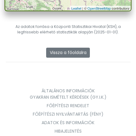
Leaflet
| ©
OpenStreetMap
contributors
Az adatok forrása a Központi Statisztikai Hivatal (KSH), a
legfrissebb elérhető statisztikák alapján (2025-01-01).
Vissza a főoldalra
ÁLTALÁNOS INFORMÁCIÓK
GYAKRAN ISMÉTELT KÉRDÉSEK (GY.I.K.)
FŐÉPÍTÉSZI RENDELET
FŐÉPÍTÉSZI NYILVÁNTARTÁS (FÉNY)
ADATOK ÉS INFORMÁCIÓK
HIBAJELENTÉS