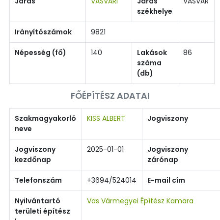
Járás
VASVÁRI
Járás
VASVÁR
székhelye
Irányítószámok
9821
Népesség (fő)
140
Lakások
86
száma
(db)
FŐÉPÍTÉSZ ADATAI
Szakmagyakorló
KISS ALBERT
Jogviszony
neve
Jogviszony
2025-01-01
Jogviszony
kezdőnap
zárónap
Telefonszám
+3694/524014
E-mail cím
Nyilvántartó
Vas Vármegyei Építész Kamara
területi építész