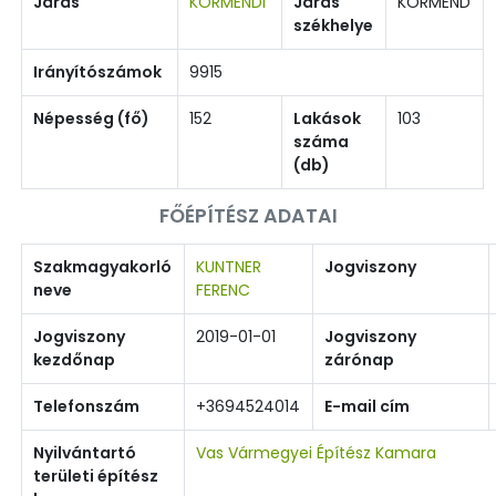
Járás
KÖRMENDI
Járás
KÖRMEND
székhelye
Irányítószámok
9915
Népesség (fő)
152
Lakások
103
száma
(db)
FŐÉPÍTÉSZ ADATAI
Szakmagyakorló
KUNTNER
Jogviszony
neve
FERENC
Jogviszony
2019-01-01
Jogviszony
kezdőnap
zárónap
Telefonszám
+3694524014
E-mail cím
Nyilvántartó
Vas Vármegyei Építész Kamara
területi építész