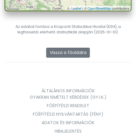
Leaflet
| ©
OpenStreetMap
contributors
Az adatok forrása a Központi Statisztikai Hivatal (KSH), a
legfrissebb elérhető statisztikák alapján (2025-01-01).
Vissza a főoldalra
ÁLTALÁNOS INFORMÁCIÓK
GYAKRAN ISMÉTELT KÉRDÉSEK (GY.I.K.)
FŐÉPÍTÉSZI RENDELET
FŐÉPÍTÉSZI NYILVÁNTARTÁS (FÉNY)
ADATOK ÉS INFORMÁCIÓK
HIBAJELENTÉS