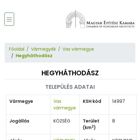
Főoldal
Vármegyék
Vas vármegye
Hegyháthodász
HEGYHÁTHODÁSZ
TELEPÜLÉS ADATAI
Vármegye
Vas
KSH kód
14997
vármegye
Jogállás
KÖZSÉG
Terület
8
2
(km
)