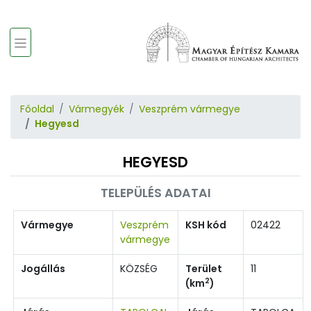
Főoldal
Vármegyék
Veszprém vármegye
Hegyesd
HEGYESD
TELEPÜLÉS ADATAI
Vármegye
Veszprém
KSH kód
02422
vármegye
Jogállás
KÖZSÉG
Terület
11
2
(km
)