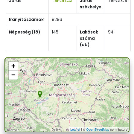
Járás
TAPOLCAI
Járás
TAPOLCA
székhelye
Irányítószámok
8296
Népesség (fő)
145
Lakások
94
száma
(db)
+
−
Leaflet
| ©
OpenStreetMap
contributors