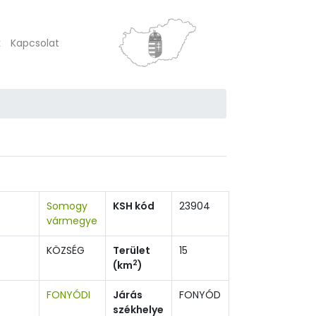
k
Kapcsolat
Somogy
KSH kód
23904
vármegye
KÖZSÉG
Terület
15
2
(km
)
FONYÓDI
Járás
FONYÓD
székhelye