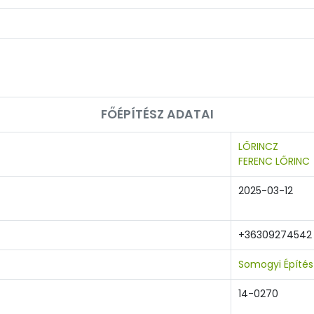
FŐÉPÍTÉSZ ADATAI
LŐRINCZ
FERENC LŐRINC
2025-03-12
+36309274542
Somogyi Építé
14-0270