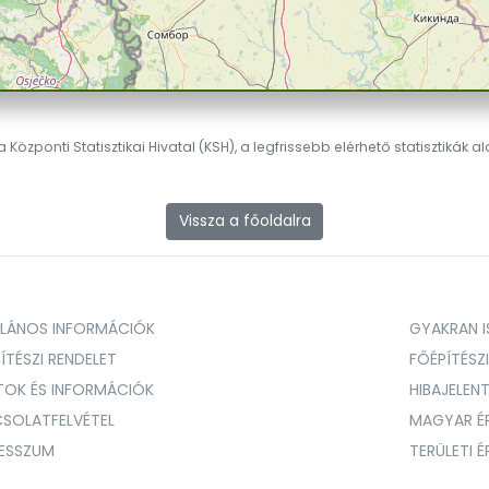
 Központi Statisztikai Hivatal (KSH), a legfrissebb elérhető statisztikák a
Vissza a főoldalra
ALÁNOS INFORMÁCIÓK
GYAKRAN IS
ÍTÉSZI RENDELET
FŐÉPÍTÉSZ
TOK ÉS INFORMÁCIÓK
HIBAJELEN
SOLATFELVÉTEL
MAGYAR É
RESSZUM
TERÜLETI 