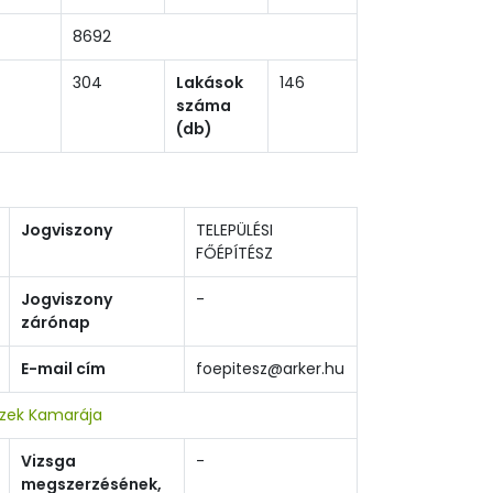
8692
304
Lakások
146
száma
(db)
Jogviszony
TELEPÜLÉSI
FŐÉPÍTÉSZ
Jogviszony
-
zárónap
E-mail cím
foepitesz@arker.hu
szek Kamarája
Vizsga
-
megszerzésének,