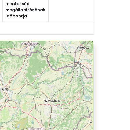
mentesség
megállapításának
időpontja