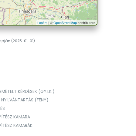
Leaflet
| ©
OpenStreetMap
contributors
lapján (2025-01-01).
MÉTELT KÉRDÉSEK (GY.I.K.)
I NYILVÁNTARTÁS (FÉNY)
TÉS
PÍTÉSZ KAMARA
ÉPÍTÉSZ KAMARÁK