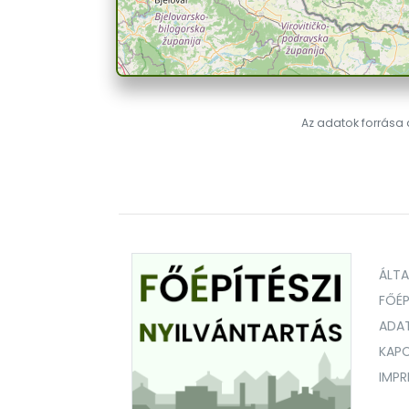
Az adatok forrása a
ÁLT
FŐÉP
ADA
KAPC
IMP