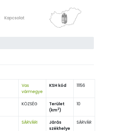
k
Kapcsolat
Vas
KSH kód
11156
vármegye
KÖZSÉG
Terület
10
2
(km
)
SÁRVÁRI
Járás
SÁRVÁR
székhelye