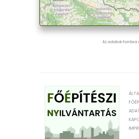
Az adatok forrása a
ÁLT
FŐÉP
ADA
KAPC
IMP