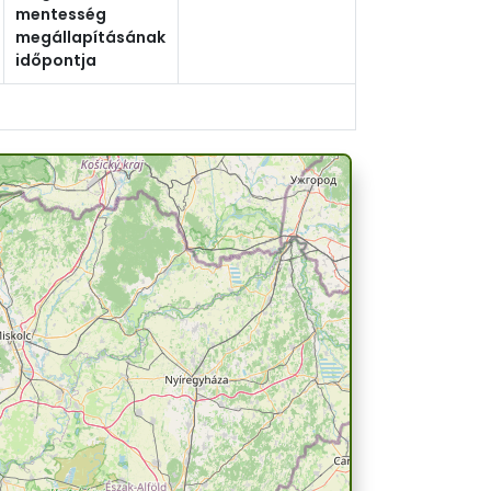
mentesség
megállapításának
időpontja