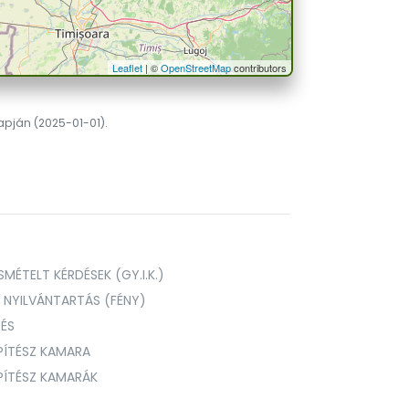
Leaflet
| ©
OpenStreetMap
contributors
lapján (2025-01-01).
MÉTELT KÉRDÉSEK (GY.I.K.)
I NYILVÁNTARTÁS (FÉNY)
TÉS
PÍTÉSZ KAMARA
ÉPÍTÉSZ KAMARÁK