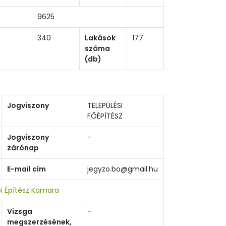
9625
340
Lakások
177
száma
(db)
Jogviszony
TELEPÜLÉSI
FŐÉPÍTÉSZ
Jogviszony
-
zárónap
E-mail cím
jegyzo.bo@gmail.hu
i Építész Kamara
Vizsga
-
megszerzésének,