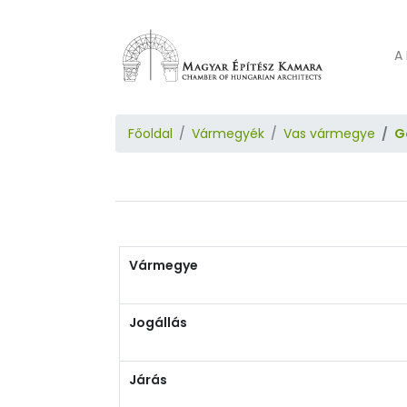
A 
Főoldal
Vármegyék
Vas vármegye
G
Vármegye
Jogállás
Járás