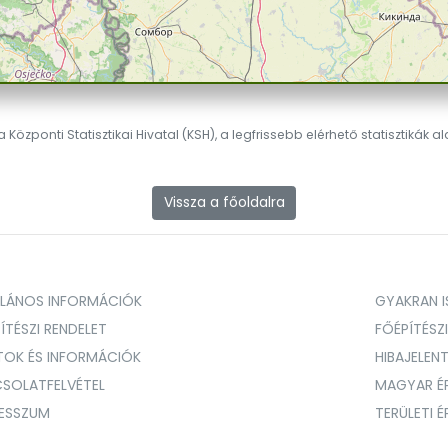
 Központi Statisztikai Hivatal (KSH), a legfrissebb elérhető statisztikák a
Vissza a főoldalra
ALÁNOS INFORMÁCIÓK
GYAKRAN IS
ÍTÉSZI RENDELET
FŐÉPÍTÉSZ
TOK ÉS INFORMÁCIÓK
HIBAJELEN
SOLATFELVÉTEL
MAGYAR É
RESSZUM
TERÜLETI 