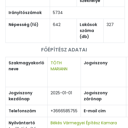
székhelye
Irányítószámok
5734
Népesség (fő)
642
Lakások
327
száma
(db)
FŐÉPÍTÉSZ ADATAI
Szakmagyakorló
TÓTH
Jogviszony
neve
MARIANN
Jogviszony
2025-01-01
Jogviszony
kezdőnap
zárónap
Telefonszám
+3666585755
E-mail cím
Nyilvántartó
Békés Vármegyei Építész Kamara