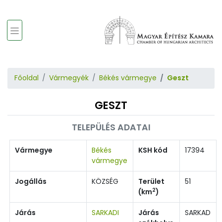
Főoldal
Vármegyék
Békés vármegye
Geszt
GESZT
TELEPÜLÉS ADATAI
Vármegye
Békés
KSH kód
17394
vármegye
Jogállás
KÖZSÉG
Terület
51
2
(km
)
Járás
SARKADI
Járás
SARKAD