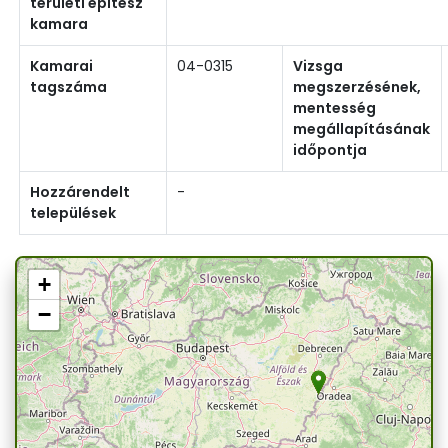
területi építész
kamara
Kamarai
04-0315
Vizsga
tagszáma
megszerzésének,
mentesség
megállapításának
időpontja
Hozzárendelt
-
települések
+
−