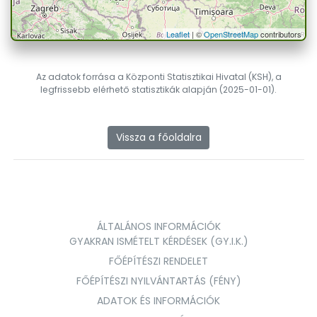
Leaflet
| ©
OpenStreetMap
contributors
Az adatok forrása a Központi Statisztikai Hivatal (KSH), a
legfrissebb elérhető statisztikák alapján (2025-01-01).
Vissza a főoldalra
ÁLTALÁNOS INFORMÁCIÓK
GYAKRAN ISMÉTELT KÉRDÉSEK (GY.I.K.)
FŐÉPÍTÉSZI RENDELET
FŐÉPÍTÉSZI NYILVÁNTARTÁS (FÉNY)
ADATOK ÉS INFORMÁCIÓK