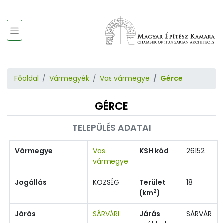
Főoldal
Vármegyék
Vas vármegye
Gérce
GÉRCE
TELEPÜLÉS ADATAI
Vármegye
Vas
KSH kód
26152
vármegye
Jogállás
KÖZSÉG
Terület
18
2
(km
)
Járás
SÁRVÁRI
Járás
SÁRVÁR