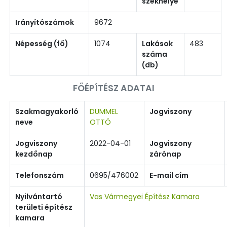
székhelye
Irányítószámok
9672
Népesség (fő)
1074
Lakások
483
száma
(db)
FŐÉPÍTÉSZ ADATAI
Szakmagyakorló
DUMMEL
Jogviszony
neve
OTTÓ
Jogviszony
2022-04-01
Jogviszony
kezdőnap
zárónap
Telefonszám
0695/476002
E-mail cím
Nyilvántartó
Vas Vármegyei Építész Kamara
területi építész
kamara