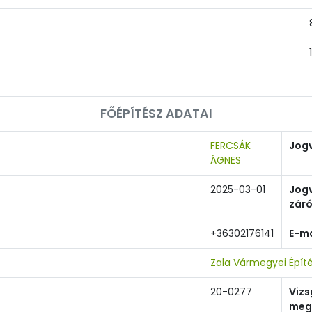
FŐÉPÍTÉSZ ADATAI
FERCSÁK
Jog
ÁGNES
2025-03-01
Jog
zár
+36302176141
E-ma
Zala Vármegyei Épít
20-0277
Viz
meg