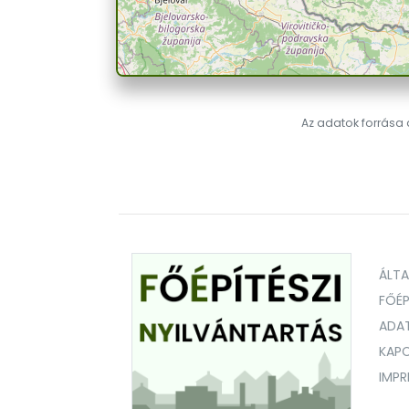
Az adatok forrása a
ÁLT
FŐÉP
ADA
KAPC
IMP