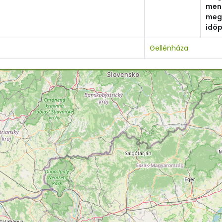
men
meg
időp
Gellénháza