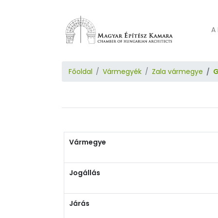
A 
Főoldal
Vármegyék
Zala vármegye
G
Vármegye
Jogállás
Járás