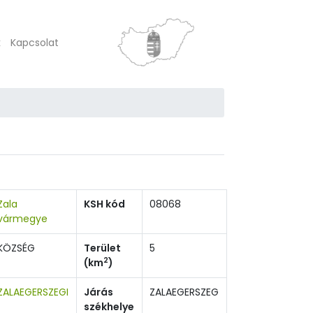
k
Kapcsolat
Zala
KSH kód
08068
vármegye
KÖZSÉG
Terület
5
2
(km
)
ZALAEGERSZEGI
Járás
ZALAEGERSZEG
székhelye