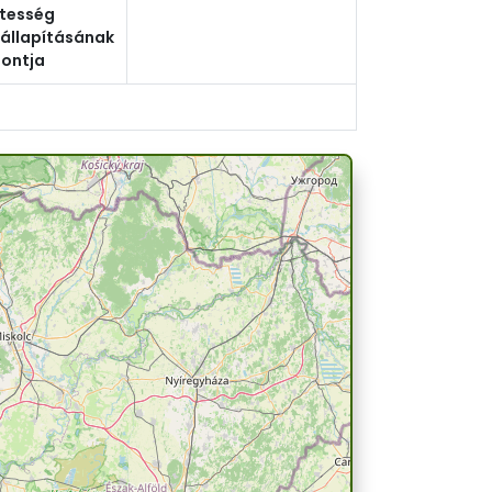
tesség
állapításának
ontja