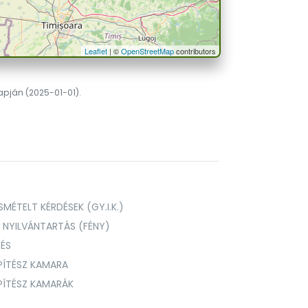
Leaflet
| ©
OpenStreetMap
contributors
lapján (2025-01-01).
MÉTELT KÉRDÉSEK (GY.I.K.)
I NYILVÁNTARTÁS (FÉNY)
TÉS
PÍTÉSZ KAMARA
ÉPÍTÉSZ KAMARÁK