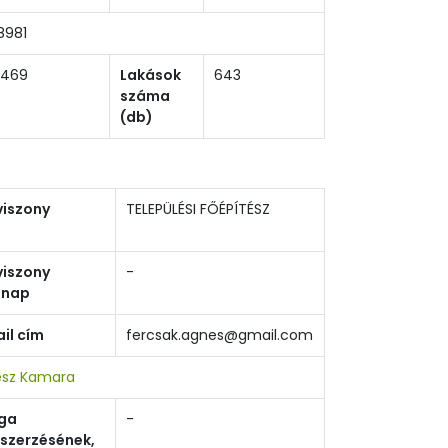
8981
1469
Lakások
643
száma
(db)
viszony
TELEPÜLÉSI FŐÉPÍTÉSZ
viszony
-
ónap
il cím
fercsak.agnes@gmail.com
ész Kamara
sga
-
szerzésének,