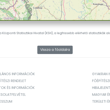
 Központi Statisztikai Hivatal (KSH), a legfrissebb elérhető statisztikák a
Vissza a főoldalra
ALÁNOS INFORMÁCIÓK
GYAKRAN IS
ÍTÉSZI RENDELET
FŐÉPÍTÉSZ
TOK ÉS INFORMÁCIÓK
HIBAJELEN
SOLATFELVÉTEL
MAGYAR É
RESSZUM
TERÜLETI 