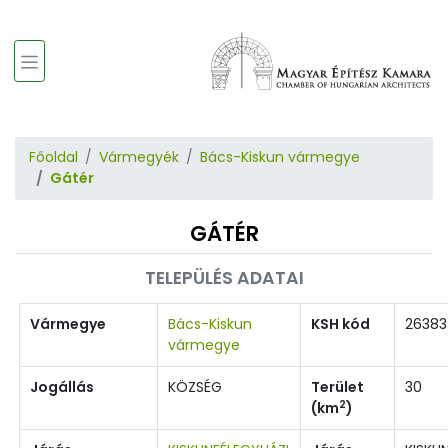
Főoldal
Vármegyék
Bács-Kiskun vármegye
Gátér
GÁTÉR
TELEPÜLÉS ADATAI
Vármegye
Bács-Kiskun
KSH kód
26383
vármegye
Jogállás
KÖZSÉG
Terület
30
2
(km
)