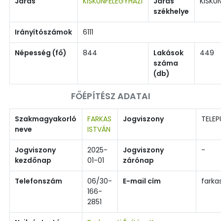
Járás
KISKUNFÉLEGYHÁZI
Járás
KISKU
székhelye
Irányítószámok
6111
Népesség (fő)
844
Lakások
449
száma
(db)
FŐÉPÍTÉSZ ADATAI
Szakmagyakorló
FARKAS
Jogviszony
TELEP
neve
ISTVÁN
Jogviszony
2025-
Jogviszony
-
kezdőnap
01-01
zárónap
Telefonszám
06/30-
E-mail cím
farka
166-
2851