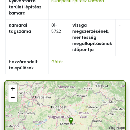
Nyilvántartó
Budapesti Építész Kamara
területi építész
kamara
Kamarai
01-
Vizsga
-
tagszáma
5722
megszerzésének,
mentesség
megállapításának
időpontja
Hozzárendelt
Gátér
települések
+
−