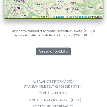
Leaflet
| ©
OpenStreetMap
contributors
Az adatok forrása a Központi Statisztikai Hivatal (KSH), a
legfrissebb elérhető statisztikák alapján (2025-01-01).
Vissza a főoldalra
ÁLTALÁNOS INFORMÁCIÓK
GYAKRAN ISMÉTELT KÉRDÉSEK (GY.I.K.)
FŐÉPÍTÉSZI RENDELET
FŐÉPÍTÉSZI NYILVÁNTARTÁS (FÉNY)
ADATOK ÉS INFORMÁCIÓK