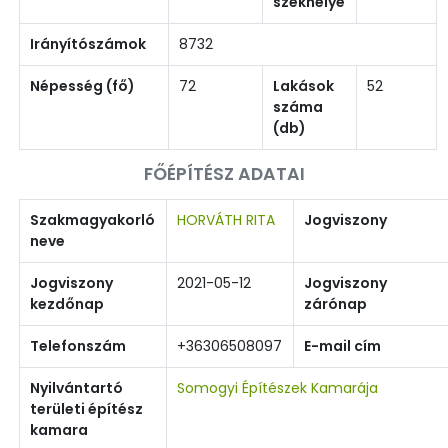
székhelye
Irányítószámok
8732
Népesség (fő)
72
Lakások
52
száma
(db)
FŐÉPÍTÉSZ ADATAI
Szakmagyakorló
HORVÁTH RITA
Jogviszony
neve
Jogviszony
2021-05-12
Jogviszony
kezdőnap
zárónap
Telefonszám
+36306508097
E-mail cím
Nyilvántartó
Somogyi Építészek Kamarája
területi építész
kamara