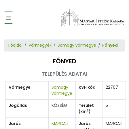
Főoldal
Vármegyék
Somogy vármegye
Főnyed
FŐNYED
TELEPÜLÉS ADATAI
Vármegye
Somogy
KSH kód
22707
vármegye
Jogállás
KÖZSÉG
Terület
5
2
(km
)
Járás
MARCALI
Járás
MARCALI