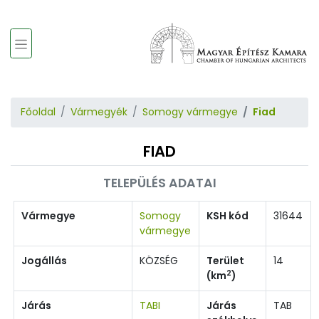
Főoldal
Vármegyék
Somogy vármegye
Fiad
FIAD
TELEPÜLÉS ADATAI
Vármegye
Somogy
KSH kód
31644
vármegye
Jogállás
KÖZSÉG
Terület
14
2
(km
)
Járás
TABI
Járás
TAB