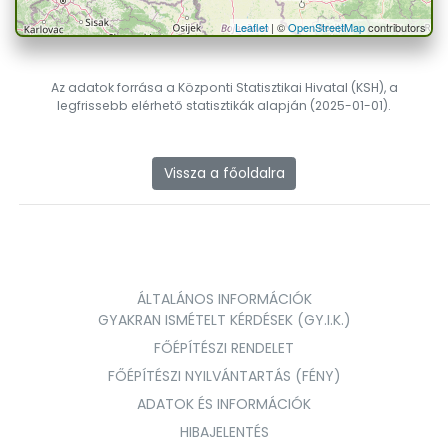
Leaflet
| ©
OpenStreetMap
contributors
Az adatok forrása a Központi Statisztikai Hivatal (KSH), a
legfrissebb elérhető statisztikák alapján (2025-01-01).
Vissza a főoldalra
ÁLTALÁNOS INFORMÁCIÓK
GYAKRAN ISMÉTELT KÉRDÉSEK (GY.I.K.)
FŐÉPÍTÉSZI RENDELET
FŐÉPÍTÉSZI NYILVÁNTARTÁS (FÉNY)
ADATOK ÉS INFORMÁCIÓK
HIBAJELENTÉS