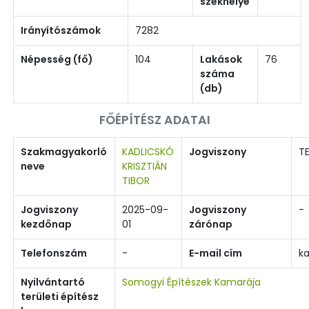
székhelye
Irányítószámok
7282
Népesség (fő)
104
Lakások
76
száma
(db)
FŐÉPÍTÉSZ ADATAI
Szakmagyakorló
KADLICSKÓ
Jogviszony
TE
neve
KRISZTIÁN
TIBOR
Jogviszony
2025-09-
Jogviszony
-
kezdőnap
01
zárónap
Telefonszám
-
E-mail cím
ka
Nyilvántartó
Somogyi Építészek Kamarája
területi építész