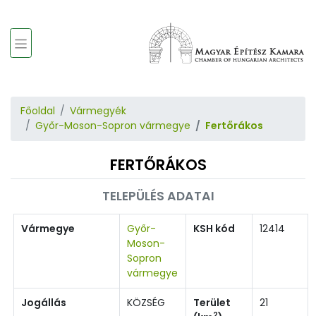
Főoldal
Vármegyék
Győr-Moson-Sopron vármegye
Fertőrákos
FERTŐRÁKOS
TELEPÜLÉS ADATAI
Vármegye
Győr-
KSH kód
12414
Moson-
Sopron
vármegye
Jogállás
KÖZSÉG
Terület
21
2