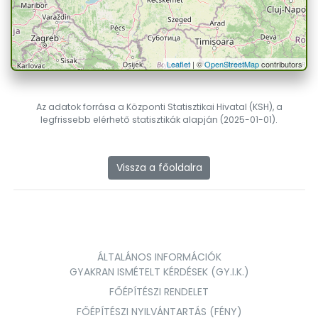
Leaflet
| ©
OpenStreetMap
contributors
Az adatok forrása a Központi Statisztikai Hivatal (KSH), a
legfrissebb elérhető statisztikák alapján (2025-01-01).
Vissza a főoldalra
ÁLTALÁNOS INFORMÁCIÓK
GYAKRAN ISMÉTELT KÉRDÉSEK (GY.I.K.)
FŐÉPÍTÉSZI RENDELET
FŐÉPÍTÉSZI NYILVÁNTARTÁS (FÉNY)