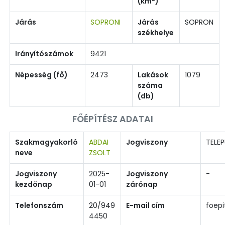
(km
)
Járás
SOPRONI
Járás
SOPRON
székhelye
Irányítószámok
9421
Népesség (fő)
2473
Lakások
1079
száma
(db)
FŐÉPÍTÉSZ ADATAI
Szakmagyakorló
ABDAI
Jogviszony
TELEP
neve
ZSOLT
Jogviszony
2025-
Jogviszony
-
kezdőnap
01-01
zárónap
Telefonszám
20/949
E-mail cím
foep
4450