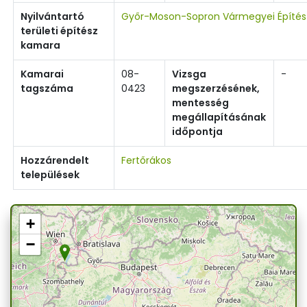
Nyilvántartó
Győr-Moson-Sopron Vármegyei Építé
területi építész
kamara
Kamarai
08-
Vizsga
-
tagszáma
0423
megszerzésének,
mentesség
megállapításának
időpontja
Hozzárendelt
Fertőrákos
települések
+
−