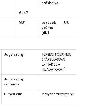
székhelye
6447
1681
Lakások
818
száma
(db)
Jogviszony
TÉRSÉGI FŐÉPÍTÉSZ
(TÁRSULÁSBAN
LÁTJÁK EL A
FELADATOKAT)
Jogviszony
-
zárónap
E-mail cím
info@baranyeva.hu