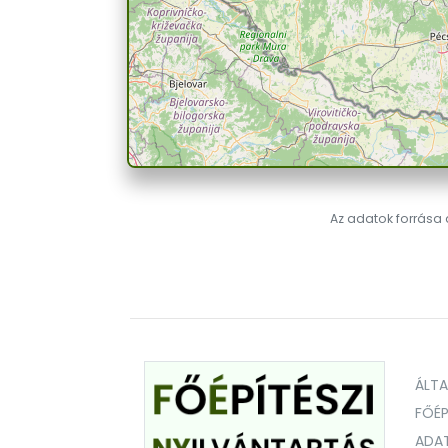
Az adatok forrása a
ÁLT
FŐÉP
ADA