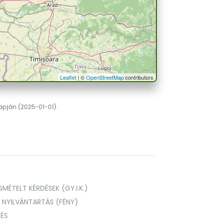
Leaflet
| ©
OpenStreetMap
contributors
lapján (2025-01-01).
MÉTELT KÉRDÉSEK (GY.I.K.)
I NYILVÁNTARTÁS (FÉNY)
TÉS