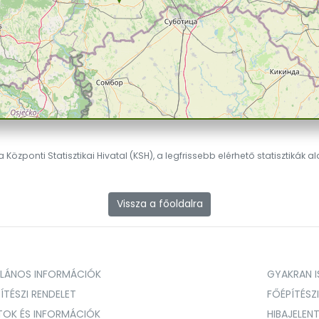
 Központi Statisztikai Hivatal (KSH), a legfrissebb elérhető statisztikák a
Vissza a főoldalra
ALÁNOS INFORMÁCIÓK
GYAKRAN IS
ÍTÉSZI RENDELET
FŐÉPÍTÉSZ
TOK ÉS INFORMÁCIÓK
HIBAJELEN