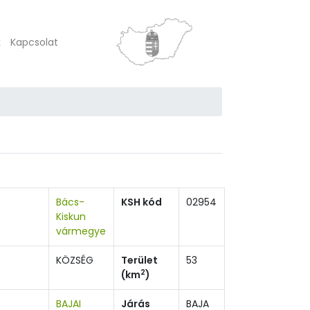
k
Kapcsolat
Bács-
KSH kód
02954
Kiskun
vármegye
KÖZSÉG
Terület
53
2
(km
)
BAJAI
Járás
BAJA