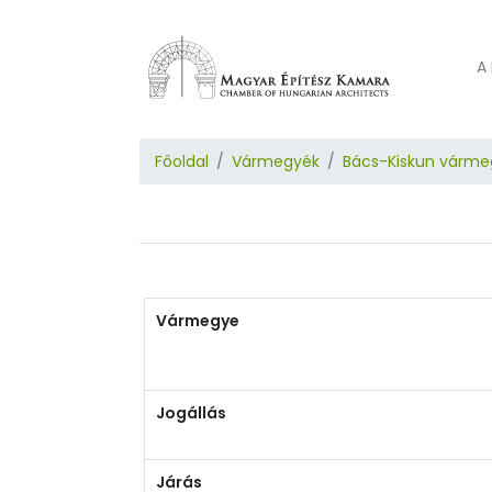
A 
Főoldal
Vármegyék
Bács-Kiskun várme
Vármegye
Jogállás
Járás