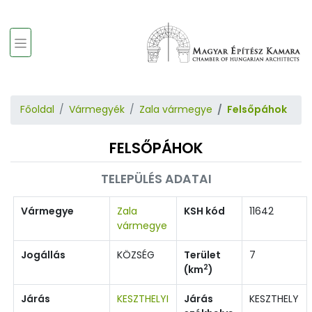
Főoldal
Vármegyék
Zala vármegye
Felsőpáhok
FELSŐPÁHOK
TELEPÜLÉS ADATAI
Vármegye
Zala
KSH kód
11642
vármegye
Jogállás
KÖZSÉG
Terület
7
2
(km
)
Járás
KESZTHELYI
Járás
KESZTHELY