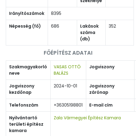
székhelye
Irányítószámok
8395
Népesség (fő)
686
Lakások
352
száma
(db)
FŐÉPÍTÉSZ ADATAI
Szakmagyakorló
VASAS OTTÓ
Jogviszony
neve
BALÁZS
Jogviszony
2024-10-01
Jogviszony
kezdőnap
zárónap
Telefonszám
+36305198801
E-mail cím
Nyilvántartó
Zala Vármegyei Építész Kamara
területi építész
kamara