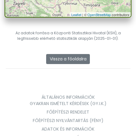
Leaflet
| ©
OpenStreetMap
contributors
Az adatok forrása a Központi Statisztikai Hivatal (KSH), a
legfrissebb elérhető statisztikák alapján (2025-01-01).
Vissza a főoldalra
ÁLTALÁNOS INFORMÁCIÓK
GYAKRAN ISMÉTELT KÉRDÉSEK (GY.I.K.)
FŐÉPÍTÉSZI RENDELET
FŐÉPÍTÉSZI NYILVÁNTARTÁS (FÉNY)
ADATOK ÉS INFORMÁCIÓK