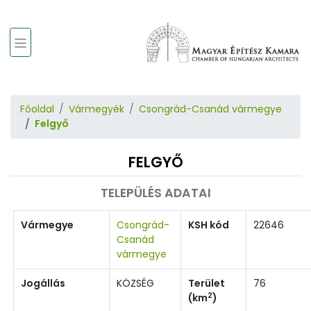
Főoldal
Vármegyék
Csongrád-Csanád vármegye
Felgyő
FELGYŐ
TELEPÜLÉS ADATAI
Vármegye
Csongrád-
KSH kód
22646
Csanád
vármegye
Jogállás
KÖZSÉG
Terület
76
2
(km
)