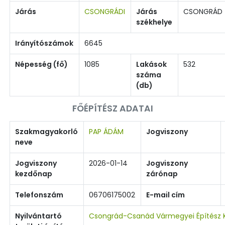
Járás
CSONGRÁDI
Járás
CSONGRÁD
székhelye
Irányítószámok
6645
Népesség (fő)
1085
Lakások
532
száma
(db)
FŐÉPÍTÉSZ ADATAI
Szakmagyakorló
PAP ÁDÁM
Jogviszony
neve
Jogviszony
2026-01-14
Jogviszony
kezdőnap
zárónap
Telefonszám
06706175002
E-mail cím
Nyilvántartó
Csongrád-Csanád Vármegyei Építész