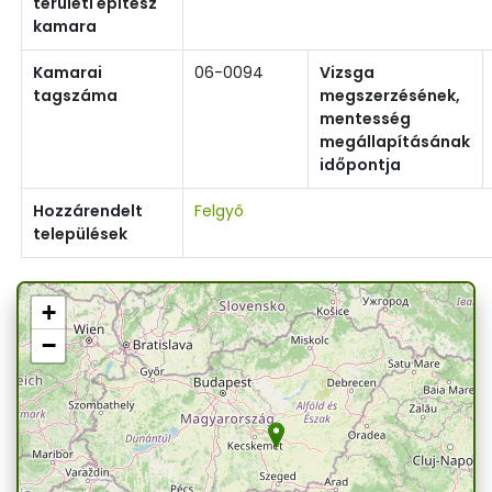
területi építész
kamara
Kamarai
06-0094
Vizsga
tagszáma
megszerzésének,
mentesség
megállapításának
időpontja
Hozzárendelt
Felgyő
települések
+
−