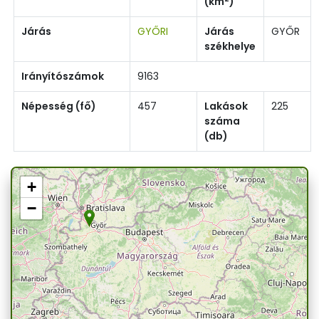
(km
)
Járás
GYŐRI
Járás
GYŐR
székhelye
Irányítószámok
9163
Népesség (fő)
457
Lakások
225
száma
(db)
+
−