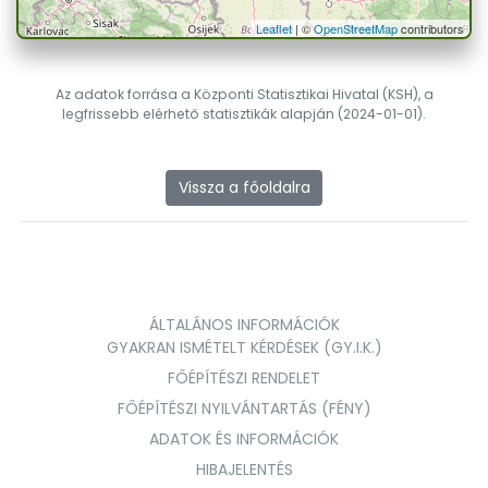
Leaflet
| ©
OpenStreetMap
contributors
Az adatok forrása a Központi Statisztikai Hivatal (KSH), a
legfrissebb elérhető statisztikák alapján (2024-01-01).
Vissza a főoldalra
ÁLTALÁNOS INFORMÁCIÓK
GYAKRAN ISMÉTELT KÉRDÉSEK (GY.I.K.)
FŐÉPÍTÉSZI RENDELET
FŐÉPÍTÉSZI NYILVÁNTARTÁS (FÉNY)
ADATOK ÉS INFORMÁCIÓK
HIBAJELENTÉS