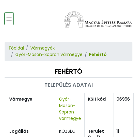
Főoldal
Vármegyék
Győr-Moson-Sopron vármegye
Fehértó
FEHÉRTÓ
TELEPÜLÉS ADATAI
Vármegye
Győr-
KSH kód
06956
Moson-
Sopron
vármegye
Jogállás
KÖZSÉG
Terület
11
2