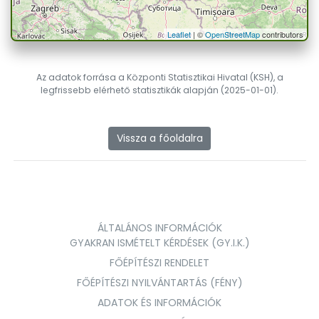
Leaflet
| ©
OpenStreetMap
contributors
Az adatok forrása a Központi Statisztikai Hivatal (KSH), a
legfrissebb elérhető statisztikák alapján (2025-01-01).
Vissza a főoldalra
ÁLTALÁNOS INFORMÁCIÓK
GYAKRAN ISMÉTELT KÉRDÉSEK (GY.I.K.)
FŐÉPÍTÉSZI RENDELET
FŐÉPÍTÉSZI NYILVÁNTARTÁS (FÉNY)
ADATOK ÉS INFORMÁCIÓK