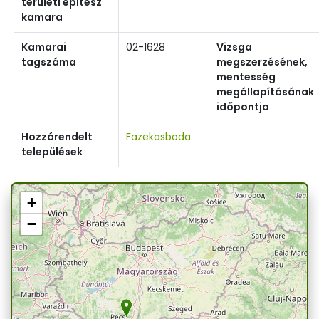
területi építész
kamara
Kamarai
02-1628
Vizsga
tagszáma
megszerzésének,
mentesség
megállapításának
időpontja
Hozzárendelt
Fazekasboda
települések
+
−