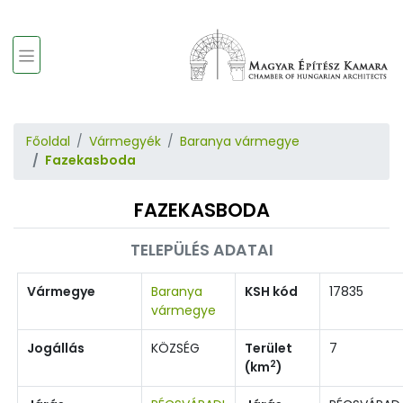
Főoldal
Vármegyék
Baranya vármegye
Fazekasboda
FAZEKASBODA
TELEPÜLÉS ADATAI
Vármegye
Baranya
KSH kód
17835
vármegye
Jogállás
KÖZSÉG
Terület
7
2
(km
)