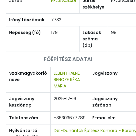
Járás
PÉCSVÁRADI
Járás
PÉCSVÁRAD
székhelye
Irányítószámok
7732
Népesség (fő)
179
Lakások
98
száma
(db)
FŐÉPÍTÉSZ ADATAI
Szakmagyakorló
LÉBENTHALNÉ
Jogviszony
neve
BENCZE RÉKA
MÁRIA
Jogviszony
2025-12-16
Jogviszony
kezdőnap
zárónap
Telefonszám
+36303677789
E-mail cím
Nyilvántartó
Dél-Dunántúli Építész Kamara - Baran